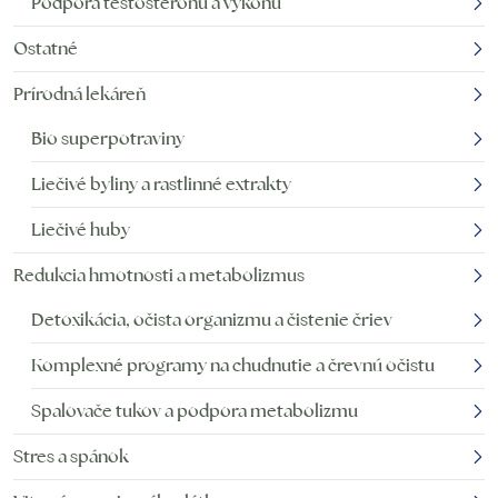
Podpora testosterónu a výkonu
Ostatné
Prírodná lekáreň
Bio superpotraviny
Liečivé byliny a rastlinné extrakty
Liečivé huby
Redukcia hmotnosti a metabolizmus
Detoxikácia, očista organizmu a čistenie čriev
Komplexné programy na chudnutie a črevnú očistu
Spalovače tukov a podpora metabolizmu
Stres a spánok