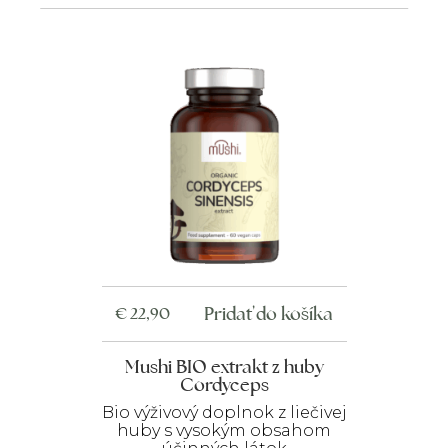
Pridať do košíka
€
22,90
Mushi BIO extrakt z huby
Cordyceps
Bio výživový doplnok z liečivej
huby s vysokým obsahom