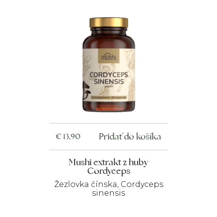
Pridať do košíka
€
13,90
Mushi extrakt z huby
Cordyceps
Žezlovka čínska, Cordyceps
sinensis