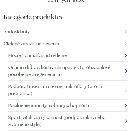
účinných látok
Kategórie produktov
Antioxidanty
Cielené zdravotné riešenia
Mozog, pamäť a sústredenie
Ochrana kĺbov, kostí a chrupaviek (protizápalové
pôsobenie a regenerácia)
Podpora trávenia a črevnej mikroflóry (pro- a
prebiotiká)
Posilnenie imunity a obranyschopnosti
Šport, vitalita a výkonnosť (podpora aktívneho
životného štýlu)