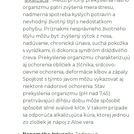
“
alkalizácia
“. Medzi príčiny prekyslenia nášho
organizmu patrí zvýšená miera stresu,
nadmerná spotreba kyslých potravín a
nevhodný životný štýl s nedostatkom
pohybu. Príznakmi nesprávneho životného
štýlu môžu byť: zvýšený výtok z nosa,
nadúvanie, chronická únava, suchá pokožka
s vyrážkami, či dokonca syndróm dráždivého
čreva. Prekyslenie organizmu charakterizujú
aj ochorenia obličiek a žlčníka, srdcovo-
cievne ochorenia, deformácie kĺbov a zápaly.
Spojitosť s týmto javom môžu vykazovať aj
niektoré nádorové ochorenia. Stav
prekyslenia organizmu (pH nad 7,45)
pretrvávajúci dlhšiu dobu môže spôsobiť
spôsobiť silné svalové kŕče. V takom prípade
sa odporúča alkalizujúca kúra, ktorej jednou
zo zložiek je nápoj z Aloe vera.