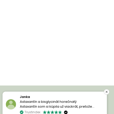
Janka
Prihláste sa a ušetrite!
Astaxantín a bisglycinát horečnatý
Astaxantín som si kúpila už viackrát, pretože
jednoducho milujem jeho účinky. Moja pleť je
Trustindex