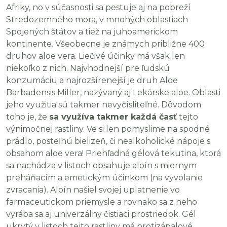
Afriky, no v súčasnosti sa pestuje aj na pobreží
Stredozemného mora, v mnohých oblastiach
Spojených štátov a tiež na juhoamerickom
kontinente. Všeobecne je známych približne 400
druhov aloe vera. Liečivé účinky má však len
niekoľko z nich. Najvhodnejší pre ľudskú
konzumáciu a najrozšírenejší je druh Aloe
Barbadensis Miller, nazývaný aj Lekárske aloe. Oblasti
jeho využitia sú takmer nevyčísliteľné. Dôvodom
toho je, že
sa využíva takmer každá časť
tejto
výnimočnej rastliny. Ve si len pomyslime na spodné
prádlo, posteľnú bielizeň, či nealkoholické nápoje s
obsahom aloe vera! Priehľadná gélová tekutina, ktorá
sa nachádza v listoch obsahuje aloín s miernym
preháňacím a emetickým účinkom (na vyvolanie
zvracania). Aloín našiel svojej uplatnenie vo
farmaceutickom priemysle a rovnako sa z neho
vyrába sa aj univerzálny čistiaci prostriedok. Gél
ukrytý v listoch tejto rastliny má protizápalové,