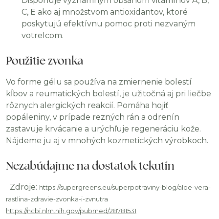
Disponuje významným obsahom vitamínov A, B,
C, E ako aj množstvom antioxidantov, ktoré
poskytujú efektívnu pomoc proti nezvaným
votrelcom.
Použitie zvonka
Vo forme gélu sa používa na zmiernenie bolestí
kĺbov a reumatických bolestí, je užitočná aj pri liečbe
rôznych alergických reakcií. Pomáha hojiť
popáleniny, v prípade rezných rán a odrenín
zastavuje krvácanie a urýchľuje regeneráciu kože.
Nájdeme ju aj v mnohých kozmetických výrobkoch.
Nezabúdajme na dostatok tekutín
Zdroje:
https://supergreens.eu/superpotraviny-blog/aloe-vera-
rastlina-zdravie-zvonka-i-zvnutra
https://ncbi.nlm.nih.gov/pubmed/28781531