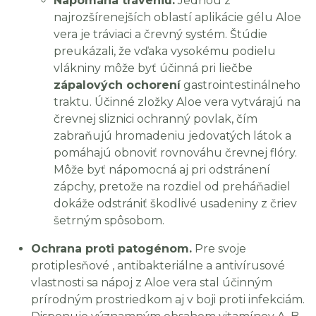
Napomáha tráveniu.
Jednou z
najrozšírenejších oblastí aplikácie gélu Aloe
vera je tráviaci a črevný systém. Štúdie
preukázali, že vďaka vysokému podielu
vlákniny môže byť účinná pri liečbe
zápalových ochorení
gastrointestinálneho
traktu. Účinné zložky Aloe vera vytvárajú na
črevnej sliznici ochranný povlak, čím
zabraňujú hromadeniu jedovatých látok a
pomáhajú obnoviť rovnováhu črevnej flóry.
Môže byť nápomocná aj pri odstránení
zápchy, pretože na rozdiel od preháňadiel
dokáže odstrániť škodlivé usadeniny z čriev
šetrným spôsobom.
Ochrana proti patogénom.
Pre svoje
protiplesňové , antibakteriálne a antivírusové
vlastnosti sa nápoj z Aloe vera stal účinným
prírodným prostriedkom aj v boji proti infekciám.