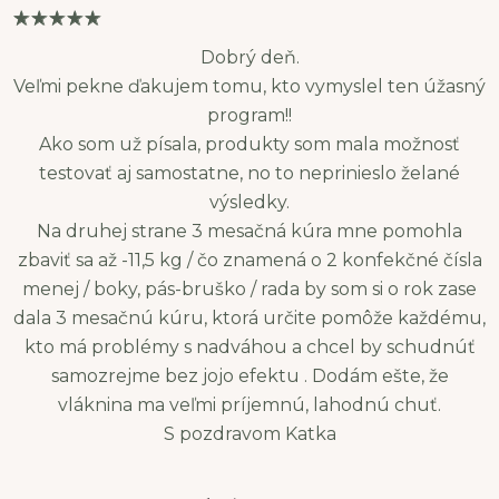
Dobrý deň.
Veľmi pekne ďakujem tomu, kto vymyslel ten úžasný
program!!
Ako som už písala, produkty som mala možnosť
testovať aj samostatne, no to neprinieslo želané
výsledky.
Na druhej strane 3 mesačná kúra mne pomohla
zbaviť sa až -11,5 kg / čo znamená o 2 konfekčné čísla
menej / boky, pás-bruško / rada by som si o rok zase
dala 3 mesačnú kúru, ktorá určite pomôže každému,
kto má problémy s nadváhou a chcel by schudnúť
samozrejme bez jojo efektu . Dodám ešte, že
vláknina ma veľmi príjemnú, lahodnú chuť.
S pozdravom Katka