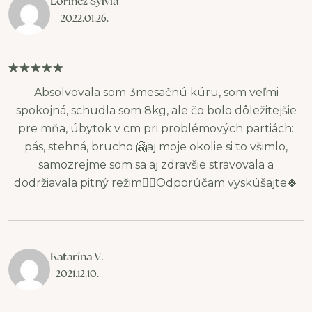
Lőrincz Sylvia
2022.01.26.
Absolvovala som 3mesačnú kúru, som veľmi
spokojná, schudla som 8kg, ale čo bolo dôležitejšie
pre mňa, úbytok v cm pri problémových partiách:
pás, stehná, brucho 🤗aj moje okolie si to všimlo,
samozrejme som sa aj zdravšie stravovala a
dodržiavala pitný režim👍🏽Odporúčam vyskúšajte🍀
Katarína V.
2021.12.10.