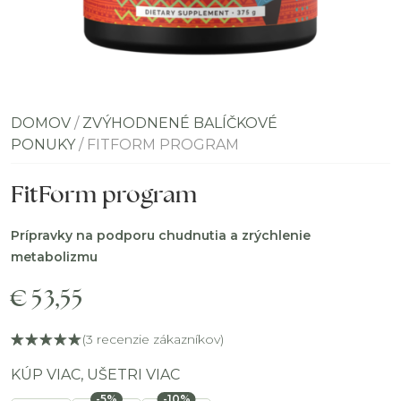
DOMOV
/
ZVÝHODNENÉ BALÍČKOVÉ
PONUKY
/ FITFORM PROGRAM
FitForm program
Prípravky na podporu chudnutia a zrýchlenie
metabolizmu
€
53,55
(
3
recenzie zákazníkov)
KÚP VIAC, UŠETRI VIAC
-5%
-10%