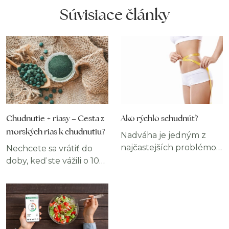
Súvisiace články
Chudnutie + riasy – Cesta z
Ako rýchlo schudnúť?
morských rias k chudnutiu?
Nadváha je jedným z
najčastejších problémov
Nechcete sa vrátiť do
modernej doby. Podľa
doby, keď ste vážili o 10
štúdie Svetovej
kíl menej? Už Vás nebaví
zdravotníckej
nosiť voľné oblečenie,
organizácie (WHO) malo
tmavé rifle a spodné
v roku 2016 nadváhu
prádlo sťahujúce telo,
viac ako 1,9 miliardy
aby ste zakryli svoju