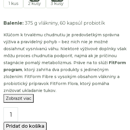
1 kus
2 kusy
3 kusy
Balenie:
375 g vlákniny, 60 kapsúl probiotík
Kľúčom k trvalému chudnutiu je predovšetkým správna
výživa a pravidelný pohyb – bez nich nie je možné
dosiahnuť vysnívanú váhu. Niektoré výživové doplnky však
môžu proces chudnutia podporiť, najmä ak je príčinou
stagnácie pomalý metabolizmus. Práve na to slúži
FitForm
program
, ktorý zahŕňa dva produkty s jedinečným
zložením: FitForm Fibre s vysokým obsahom vlákniny a
probiotický prípravok FitForm Flora, ktorý pomáha
znižovať ukladanie tukov.
Zobraziť viac
množstvo
FitForm
program
Pridať do košíka