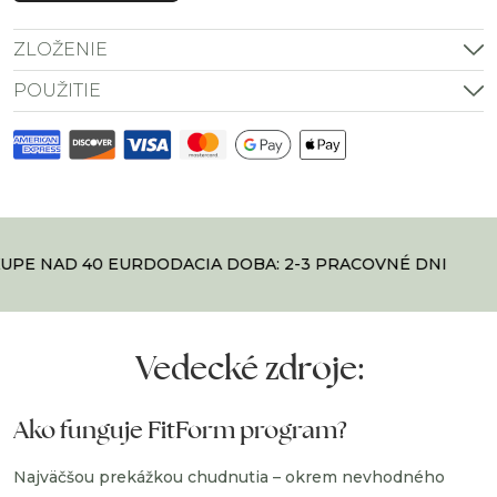
ZLOŽENIE
POUŽITIE
PE NAD 40 EUR
DODACIA DOBA: 2-3 PRACOVNÉ DNI
Vedecké zdroje:
Ako funguje FitForm program?
Najväčšou prekážkou chudnutia – okrem nevhodného