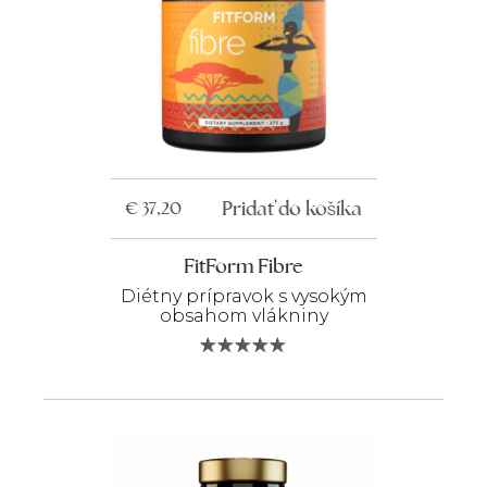
Pridať do košíka
€
37,20
FitForm Fibre
Diétny prípravok s vysokým
obsahom vlákniny