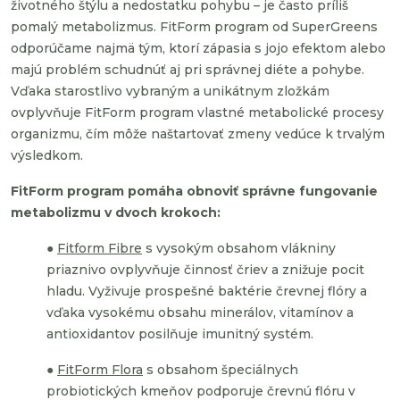
životného štýlu a nedostatku pohybu – je často príliš
pomalý metabolizmus. FitForm program od SuperGreens
odporúčame najmä tým, ktorí zápasia s jojo efektom alebo
majú problém schudnúť aj pri správnej diéte a pohybe.
Vďaka starostlivo vybraným a unikátnym zložkám
ovplyvňuje FitForm program vlastné metabolické procesy
organizmu, čím môže naštartovať zmeny vedúce k trvalým
výsledkom.
FitForm program pomáha obnoviť správne fungovanie
metabolizmu v dvoch krokoch:
●
Fitform Fibre
s vysokým obsahom vlákniny
priaznivo ovplyvňuje činnosť čriev a znižuje pocit
hladu. Vyživuje prospešné baktérie črevnej flóry a
vďaka vysokému obsahu minerálov, vitamínov a
antioxidantov posilňuje imunitný systém.
●
FitForm Flora
s obsahom špeciálnych
probiotických kmeňov podporuje črevnú flóru v