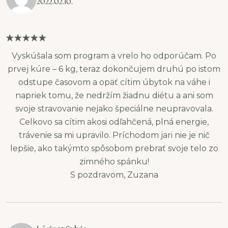
2022.02.10.
stratégie zahŕňajú
cvičenie, sledovanie
príjmu kalórií,
prerušované hladovanie
Vyskúšala som program a vrelo ho odporúčam. Po
a zníženie počtu
prvej kúre – 6 kg, teraz dokončujem druhú po istom
sacharidov
odstupe časovom a opäť cítim úbytok na váhe i
napriek tomu, že nedržím žiadnu diétu a ani som
svoje stravovanie nejako špeciálne neupravovala.
Celkovo sa cítim akosi odľahčená, plná energie,
trávenie sa mi upravilo. Príchodom jari nie je nič
lepšie, ako takýmto spôsobom prebrať svoje telo zo
zimného spánku!
S pozdravom, Zuzana