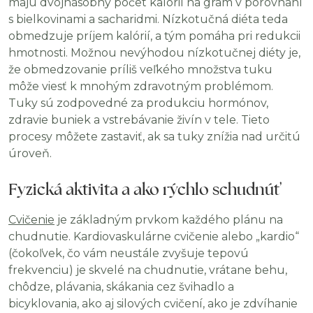
majú dvojnásobný počet kalórií na gram v porovnaní
s bielkovinami a sacharidmi. Nízkotučná diéta teda
obmedzuje príjem kalórií, a tým pomáha pri redukcii
hmotnosti. Možnou nevýhodou nízkotučnej diéty je,
že obmedzovanie príliš veľkého množstva tuku
môže viesť k mnohým zdravotným problémom.
Tuky sú zodpovedné za produkciu hormónov,
zdravie buniek a vstrebávanie živín v tele. Tieto
procesy môžete zastaviť, ak sa tuky znížia nad určitú
úroveň.
Fyzická aktivita a ako rýchlo schudnúť
Cvičenie
je základným prvkom každého plánu na
chudnutie. Kardiovaskulárne cvičenie alebo „kardio“
(čokoľvek, čo vám neustále zvyšuje tepovú
frekvenciu) je skvelé na chudnutie, vrátane behu,
chôdze, plávania, skákania cez švihadlo a
bicyklovania, ako aj silových cvičení, ako je zdvíhanie