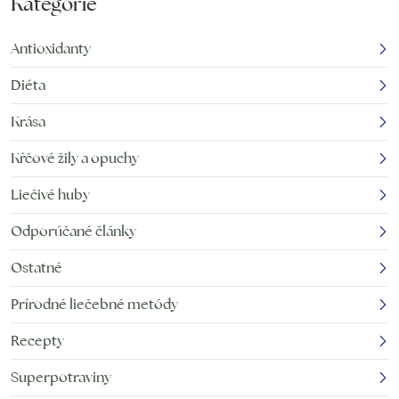
Kategórie
Antioxidanty
Diéta
Krása
Kŕčové žily a opuchy
Liečivé huby
Odporúčané články
Ostatné
Prírodné liečebné metódy
Recepty
Superpotraviny