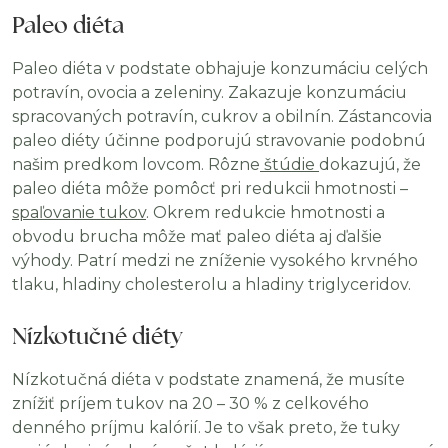
Paleo diéta
Paleo diéta v podstate obhajuje konzumáciu celých
potravín, ovocia a zeleniny. Zakazuje konzumáciu
spracovaných potravín, cukrov a obilnín. Zástancovia
paleo diéty účinne podporujú stravovanie podobnú
našim predkom lovcom. Rôzne
štúdie
dokazujú, že
paleo diéta môže pomôcť pri redukcii hmotnosti –
spaľovanie tukov
. Okrem redukcie hmotnosti a
obvodu brucha môže mať paleo diéta aj ďalšie
výhody. Patrí medzi ne zníženie vysokého krvného
tlaku, hladiny cholesterolu a hladiny triglyceridov.
Nízkotučné diéty
Nízkotučná diéta v podstate znamená, že musíte
znížiť príjem tukov na 20 – 30 % z celkového
denného príjmu kalórií. Je to však preto, že tuky