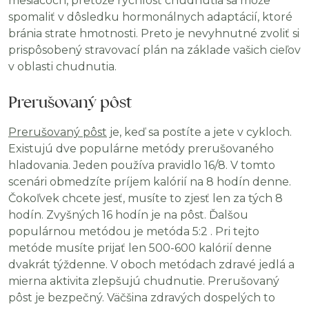
mesiacoch, pretože rýchlosť chudnutia sa môže
spomaliť v dôsledku hormonálnych adaptácií, ktoré
bránia strate hmotnosti. Preto je nevyhnutné zvoliť si
prispôsobený stravovací plán na základe vašich cieľov
v oblasti chudnutia.
Prerušovaný pôst
Prerušovaný pôst
je, keď sa postíte a jete v cykloch.
Existujú dve populárne metódy prerušovaného
hladovania. Jeden používa pravidlo 16/8. V tomto
scenári obmedzíte príjem kalórií na 8 hodín denne.
Čokoľvek chcete jesť, musíte to zjesť len za tých 8
hodín. Zvyšných 16 hodín je na pôst. Ďalšou
populárnou metódou je metóda 5:2 . Pri tejto
metóde musíte prijať len 500-600 kalórií denne
dvakrát týždenne. V oboch metódach zdravé jedlá a
mierna aktivita zlepšujú chudnutie. Prerušovaný
pôst je bezpečný. Väčšina zdravých dospelých to