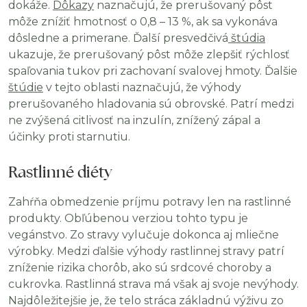
dokáže.
Dôkazy
naznačujú, že prerušovaný pôst
môže znížiť hmotnosť o 0,8 – 13 %, ak sa vykonáva
dôsledne a primerane. Ďalší presvedčivá
štúdia
ukazuje, že prerušovaný pôst môže zlepšiť rýchlosť
spaľovania tukov pri zachovaní svalovej hmoty. Ďalšie
štúdie
v tejto oblasti naznačujú, že výhody
prerušovaného hladovania sú obrovské. Patrí medzi
ne zvýšená citlivosť na inzulín, znížený zápal a
účinky proti starnutiu.
Rastlinné diéty
Zahŕňa obmedzenie príjmu potravy len na rastlinné
produkty. Obľúbenou verziou tohto typu je
vegánstvo. Zo stravy vylučuje dokonca aj mliečne
výrobky. Medzi ďalšie výhody rastlinnej stravy patrí
zníženie rizika chorôb, ako sú srdcové choroby a
cukrovka. Rastlinná strava má však aj svoje nevýhody.
Najdôležitejšie je, že telo stráca základnú výživu zo