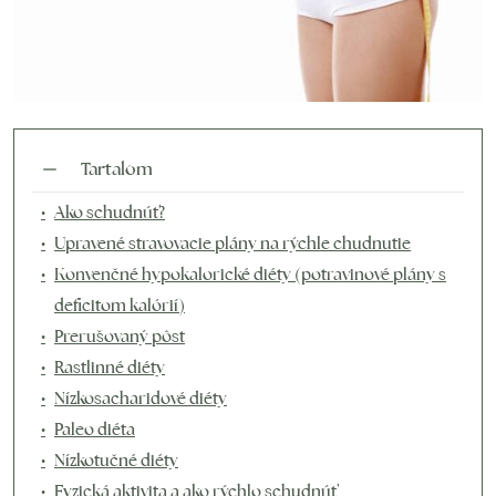
Tartalom
Ako schudnúť?
Upravené stravovacie plány na rýchle chudnutie
Konvenčné hypokalorické diéty (potravinové plány s
deficitom kalórií)
Prerušovaný pôst
Rastlinné diéty
Nízkosacharidové diéty
Paleo diéta
Nízkotučné diéty
Fyzická aktivita a ako rýchlo schudnúť