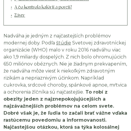
A čo kontrola kalórií a porcií?
Záver
Nadváha je jedným z najčastejších problémov
modernej doby. Podľa
štúdie
Svetovej zdravotníckej
organizácie (WHO) malo v roku 2016 nadváhu viac
ako 1,9 miliardy dospelých. Z nich bolo ohromujúcich
650 miliónov obéznych. Nie je žiadnym prekvapením,
že nadváha môže viesť k niekoľkým zdravotným
rizikám a nepriaznivým účinkom. Napríklad
cukrovka, srdcové choroby, spánkové apnoe, mŕtvica
a ochorenia žlčníka sú najčastejšie.
To robí z
obezity jeden z najznepokojujúcejších a
najzávažnejších problémov na celom svete.
Dobré však je, že ľudia to začali brať vážne vďaka
rastúcemu povedomiu a informovanosti.
Najčastejšou otázkou, ktorá sa týka kolosálnej