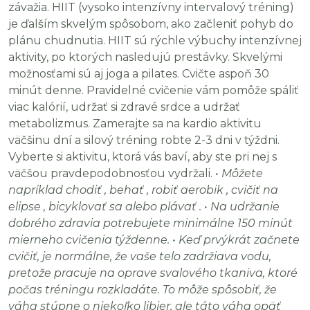
závažia. HIIT (vysoko intenzívny intervalový tréning)
je ďalším skvelým spôsobom, ako začleniť pohyb do
plánu chudnutia. HIIT sú rýchle výbuchy intenzívnej
aktivity, po ktorých nasledujú prestávky. Skvelými
možnosťami sú aj joga a pilates. Cvičte aspoň 30
minút denne. Pravidelné cvičenie vám pomôže spáliť
viac kalórií, udržať si zdravé srdce a udržať
metabolizmus. Zamerajte sa na kardio aktivitu
väčšinu dní a silový tréning robte 2-3 dni v týždni.
Vyberte si aktivitu, ktorá vás baví, aby ste pri nej s
väčšou pravdepodobnosťou vydržali.
• Môžete
napríklad chodiť , behať , robiť aerobik , cvičiť na
elipse , bicyklovať sa alebo plávať .
• Na udržanie
dobrého zdravia potrebujete minimálne 150 minút
mierneho cvičenia týždenne.
• Keď prvýkrát začnete
cvičiť, je normálne, že vaše telo zadržiava vodu,
pretože pracuje na oprave svalového tkaniva, ktoré
počas tréningu rozkladáte. To môže spôsobiť, že
váha stúpne o niekoľko libier, ale táto váha opäť