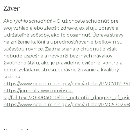
Záver
Ako rýchlo schudnúť –
Či už chcete schudnúť pre
svoj vzhľad alebo zlepšiť zdravie, existujú zdravé a
udržateľné spôsoby, ako to dosiahnuť. Úprava stravy
na zníženie kalórií a uprednostňovanie bielkovín sú
súčasťou rovnice. Žiadna snaha o chudnutie však
nebude úspešná a nevydrží bez iných návykov
životného štýlu, ako je pravidelné cvičenie, kontrola
porcií, zvládanie stresu, správne žuvanie a kvalitný
spánok.
https://www.ncbi.nlm.nih.gov/pmc/articles/PMC7021351
https://journals.lww.com/nsca-
scj/fulltext/2014/04000/the_potential_dangers_of_usi
https://www.ncbi.nlm.nih.gov/pmc/articles/PMC570246