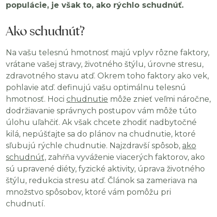
populácie, je však to, ako rýchlo schudnúť.
Ako schudnúť?
Na vašu telesnú hmotnosť majú vplyv rôzne faktory,
vrátane vašej stravy, životného štýlu, úrovne stresu,
zdravotného stavu atď. Okrem toho faktory ako vek,
pohlavie atď. definujú vašu optimálnu telesnú
hmotnosť. Hoci
chudnutie
môže znieť veľmi náročne,
dodržiavanie správnych postupov vám môže túto
úlohu uľahčiť. Ak však chcete zhodiť nadbytočné
kilá, nepúšťajte sa do plánov na chudnutie, ktoré
sľubujú rýchle chudnutie. Najzdravší spôsob,
ako
schudnúť,
zahŕňa vyváženie viacerých faktorov, ako
sú upravené diéty, fyzické aktivity, úprava životného
štýlu, redukcia stresu atď. Článok sa zameriava na
množstvo spôsobov, ktoré vám pomôžu pri
chudnutí.