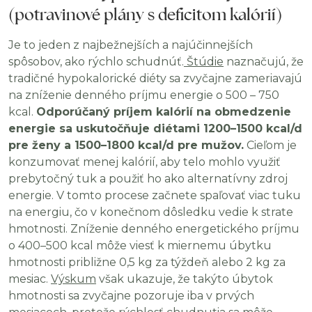
(potravinové plány s deficitom kalórií)
Je to jeden z najbežnejších a najúčinnejších
spôsobov, ako rýchlo schudnúť.
Štúdie
naznačujú, že
tradičné hypokalorické diéty sa zvyčajne zameriavajú
na zníženie denného príjmu energie o 500 – 750
kcal.
Odporúčaný príjem kalórií na obmedzenie
energie sa uskutočňuje diétami 1200–1500 kcal/d
pre ženy a 1500–1800 kcal/d pre mužov.
Cieľom je
konzumovať menej kalórií, aby telo mohlo využiť
prebytočný tuk a použiť ho ako alternatívny zdroj
energie. V tomto procese začnete spaľovať viac tuku
na energiu, čo v konečnom dôsledku vedie k strate
hmotnosti. Zníženie denného energetického príjmu
o 400–500 kcal môže viesť k miernemu úbytku
hmotnosti približne 0,5 kg za týždeň alebo 2 kg za
mesiac.
Výskum
však ukazuje, že takýto úbytok
hmotnosti sa zvyčajne pozoruje iba v prvých