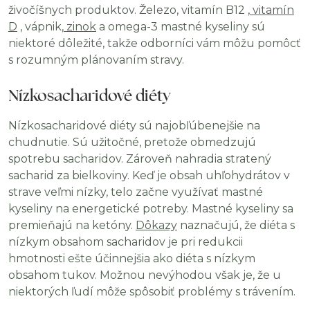
živočíšnych produktov. Železo, vitamín B12 ,
vitamín
D
, vápnik,
zinok
a omega-3 mastné kyseliny sú
niektoré dôležité, takže odborníci vám môžu pomôcť
s rozumným plánovaním stravy.
Nízkosacharidové diéty
Nízkosacharidové diéty sú najobľúbenejšie na
chudnutie. Sú užitočné, pretože obmedzujú
spotrebu sacharidov. Zároveň nahradia stratený
sacharid za bielkoviny. Keď je obsah uhľohydrátov v
strave veľmi nízky, telo začne využívať mastné
kyseliny na energetické potreby. Mastné kyseliny sa
premieňajú na ketóny.
Dôkazy
naznačujú, že diéta s
nízkym obsahom sacharidov je pri redukcii
hmotnosti ešte účinnejšia ako diéta s nízkym
obsahom tukov. Možnou nevýhodou však je, že u
niektorých ľudí môže spôsobiť problémy s trávením.