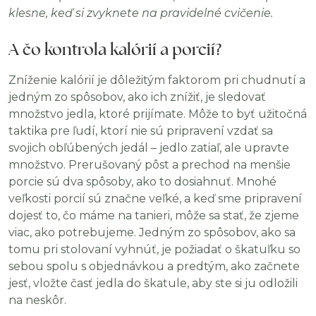
klesne, keď si zvyknete na pravidelné cvičenie.
A čo kontrola kalórií a porcií?
Zníženie kalórií je dôležitým faktorom pri chudnutí a
jedným zo spôsobov, ako ich znížiť, je sledovať
množstvo jedla, ktoré prijímate. Môže to byť užitočná
taktika pre ľudí, ktorí nie sú pripravení vzdať sa
svojich obľúbených jedál – jedlo zatiaľ, ale upravte
množstvo. Prerušovaný pôst a prechod na menšie
porcie sú dva spôsoby, ako to dosiahnuť. Mnohé
veľkosti porcií sú značne veľké, a keď sme pripravení
dojesť to, čo máme na tanieri, môže sa stať, že zjeme
viac, ako potrebujeme. Jedným zo spôsobov, ako sa
tomu pri stolovaní vyhnúť, je požiadať o škatuľku so
sebou spolu s objednávkou a predtým, ako začnete
jesť, vložte časť jedla do škatule, aby ste si ju odložili
na neskôr.