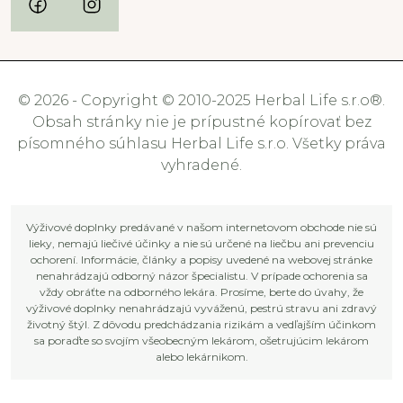
© 2026 - Copyright © 2010-2025 Herbal Life s.r.o®.
Obsah stránky nie je prípustné kopírovať bez
písomného súhlasu Herbal Life s.r.o. Všetky práva
vyhradené.
Výživové doplnky predávané v našom internetovom obchode nie sú
lieky, nemajú liečivé účinky a nie sú určené na liečbu ani prevenciu
ochorení. Informácie, články a popisy uvedené na webovej stránke
nenahrádzajú odborný názor špecialistu. V prípade ochorenia sa
vždy obráťte na odborného lekára. Prosíme, berte do úvahy, že
výživové doplnky nenahrádzajú vyváženú, pestrú stravu ani zdravý
životný štýl. Z dôvodu predchádzania rizikám a vedľajším účinkom
sa poraďte so svojím všeobecným lekárom, ošetrujúcim lekárom
alebo lekárnikom.