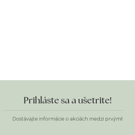
Prihláste sa a ušetrite!
Dostávajte informácie o akciách medzi prvými!