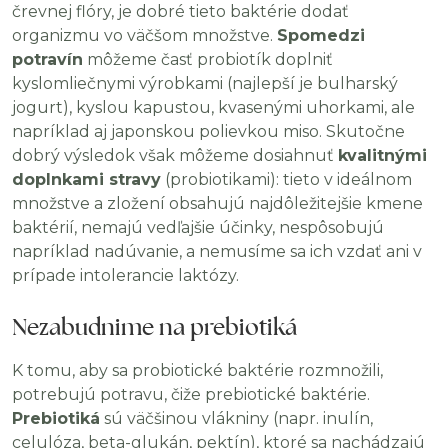
črevnej flóry, je dobré tieto baktérie dodať
organizmu vo väčšom množstve.
Spomedzi
potravín
môžeme časť probiotík doplniť
kyslomliečnymi výrobkami (najlepší je bulharský
jogurt), kyslou kapustou, kvasenými uhorkami, ale
napríklad aj japonskou polievkou miso. Skutočne
dobrý výsledok však môžeme dosiahnuť
kvalitnými
doplnkami stravy
(probiotikami): tieto v ideálnom
množstve a zložení obsahujú najdôležitejšie kmene
baktérií, nemajú vedľajšie účinky, nespôsobujú
napríklad nadúvanie, a nemusíme sa ich vzdať ani v
prípade intolerancie laktózy.
Nezabudnime na prebiotiká
K tomu, aby sa probiotické baktérie rozmnožili,
potrebujú potravu, čiže prebiotické baktérie.
Prebiotiká
sú väčšinou vlákniny (napr. inulín,
celulóza, beta-glukán, pektín), ktoré sa nachádzajú