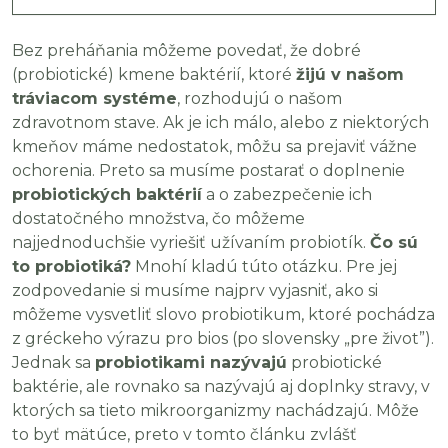
Bez preháňania môžeme povedať, že dobré
(probiotické) kmene baktérií, ktoré
žijú v našom
tráviacom systéme
, rozhodujú o našom
zdravotnom stave. Ak je ich málo, alebo z niektorých
kmeňov máme nedostatok, môžu sa prejaviť vážne
ochorenia. Preto sa musíme postarať o doplnenie
probiotických baktérií
a o zabezpečenie ich
dostatočného množstva, čo môžeme
najjednoduchšie vyriešiť užívaním probiotík.
Čo sú
to probiotiká?
Mnohí kladú túto otázku. Pre jej
zodpovedanie si musíme najprv vyjasniť, ako si
môžeme vysvetliť slovo probiotikum, ktoré pochádza
z gréckeho výrazu pro bios (po slovensky „pre život”).
Jednak sa
probiotikami nazývajú
probiotické
baktérie, ale rovnako sa nazývajú aj doplnky stravy, v
ktorých sa tieto mikroorganizmy nachádzajú. Môže
to byť mätúce, preto v tomto článku zvlášť