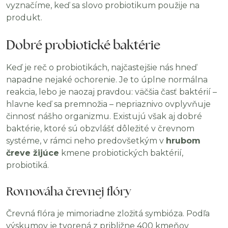
vyznačíme, keď sa slovo probiotikum použije na
produkt.
Dobré probiotické baktérie
Keď je reč o probiotikách, najčastejšie nás hneď
napadne nejaké ochorenie. Je to úplne normálna
reakcia, lebo je naozaj pravdou: väčšia časť baktérií –
hlavne keď sa premnožia – nepriaznivo ovplyvňuje
činnosť nášho organizmu. Existujú však aj dobré
baktérie, ktoré sú obzvlášť dôležité v črevnom
systéme, v rámci neho predovšetkým v
hrubom
čreve žijúce
kmene probiotických baktérií,
probiotiká.
Rovnováha črevnej flóry
Črevná flóra je mimoriadne zložitá symbióza. Podľa
výskumov je tvorená z približne 400 kmeňov