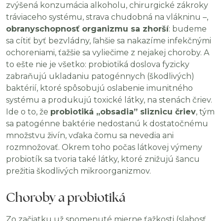
zvýšená konzumácia alkoholu, chirurgické zákroky
tráviaceho systému, strava chudobná na vlákninu –,
obranyschopnosť organizmu sa zhorší
: budeme
sa cítiť byť bezvládny, ľahšie sa nakazíme infekčnými
ochoreniami, ťažšie sa vyliečime z nejakej choroby. A
to ešte nie je všetko: probiotiká doslova fyzicky
zabraňujú ukladaniu patogénnych (škodlivých)
baktérií, ktoré spôsobujú oslabenie imunitného
systému a produkujú toxické látky, na stenách čriev.
Ide o to, že
probiotiká „obsadia” sliznicu čriev
, tým
sa patogénne baktérie nedostanú k dostatočnému
množstvu živín, vďaka čomu sa nevedia ani
rozmnožovať. Okrem toho počas látkovej výmeny
probiotík sa tvoria také látky, ktoré znižujú šancu
prežitia škodlivých mikroorganizmov.
Choroby a probiotiká
Zo začiatku už spomenuté mierne ťažkosti (slabosť,