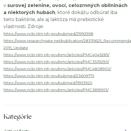
v
surovej zelenine, ovocí, celozrnných obilninách
a niektorých hubách
, ktoré dokážu odbúrať iba
tieto baktérie, ale aj laktóza má prebiotické
vlastnosti. Zdroje:
https://www.ncbi.nlm.nih.gov/pubmed/21992958
https://www.researchgate.net/publication/283115625_Recommendat
2015_Update
https://www.ncbi.nlm.nih.gov/pmc/articles/PMC4045285/
https://www.ncbi.nlm.nih.gov/pmc/articles/PMC3539293/
https://www.ncbi.nlm.nih.gov/pmc/articles/PMC4808900/
https://www.ncbi.nlm.nih.gov/pubmed/23609775
https://www.ncbi.nlm.nih.gov/pubmed/11953920
https://www.ncbi.nlm.nih.gov/pmc/articles/PMC3859913/
Kategórie