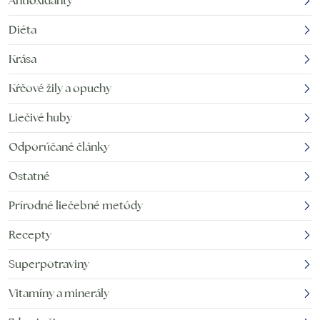
Antioxidanty
Diéta
Krása
Kŕčové žily a opuchy
Liečivé huby
Odporúčané články
Ostatné
Prírodné liečebné metódy
Recepty
Superpotraviny
Vitamíny a minerály