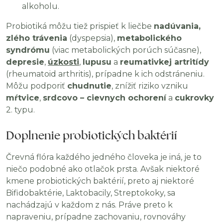
alkoholu.
Probiotiká môžu tiež prispieť k liečbe
nadúvania,
zlého trávenia
(dyspepsia),
metabolického
syndrómu
(viac metabolických porúch súčasne),
depresie
,
úzkosti
,
lupusu
a
reumativkej artritídy
(rheumatoid arthritis), prípadne k ich odstráneniu.
Môžu podporiť
chudnutie
, znížiť riziko vzniku
mŕtvice
,
srdcovo – cievnych ochorení
a
cukrovky
2. typu.
Doplnenie probiotických baktérií
Črevná flóra každého jedného človeka je iná, je to
niečo podobné ako otlačok prsta. Avšak niektoré
kmene probiotických baktérií, preto aj niektoré
Bifidobaktérie, Laktobacily, Streptokoky, sa
nachádzajú v každom z nás. Práve preto k
napraveniu, prípadne zachovaniu, rovnováhy