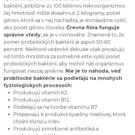
baktérií, približne zo 100 biliónov mikroorganizmov.
Jej hmotnosť môže dosiahnuť 2 kilogramy, počet
génov, ktoré sa v nej nachádza, je stonásobne vyšší,
ako počet génov človeka.
Črevná flóra funguje
správne vtedy
, ak je v rovnováhe. Znamená to, že
pomer probiotických baktérií je aspoň 50-60
percent. Niektoré vedecké diskusie však považujú
od tohto množstva za potrebné ešte vyšší počet
probiotických baktérií, aby mohol náš organizmus
fungovať naozaj správne.
Nie je to náhoda, veď
probitocké baktérie sa podieľajú na mnohých
fyziologických procesoch:
Produkujú vitamín K2.
Produkujú vitamín B12.
Podieľajú sa na tvorbe vitamínu B7.
Prispievajú k produkcii kyseliny maslovej, ktorá
chráni sliznicu čriev.
Produkujú prirodzené antibiotiká a