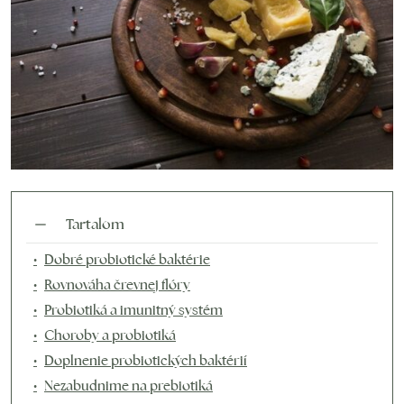
Tartalom
Dobré probiotické baktérie
Rovnováha črevnej flóry
Probiotiká a imunitný systém
Choroby a probiotiká
Doplnenie probiotických baktérií
Nezabudnime na prebiotiká