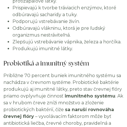
protizápalové látky.
Prispievajú k tvorbe tráviacich enzýmov, ktoré
odbúravajú sacharidy a tuky.
Podporujú vstrebávanie živín.
Odbúravajú vlákninu, ktorá je pre ľudský
organizmus nestráviteľná.
Zlepšujú vstrebávanie vápnika, železa a horčíka.
Produkujú imunitné látky.
Probiotiká a imunitný systém
Približne 70 percent buniek imunitného systému sa
nachádza v črevnom systéme. Probiotické baktérie
produkujú aj imunitné látky, preto stav črevnej flóry
priamo ovplyvňuje činnosť
imunitného systému
. Ak
sa v hrubom čreve zníži množstvo a zloženie
probiotických baktérií, čiže
sa naruší rovnováha
črevnej flóry
– vyvolávacím faktorom môže byť
antibiotická liečba, črevné choroby, pravidelná a