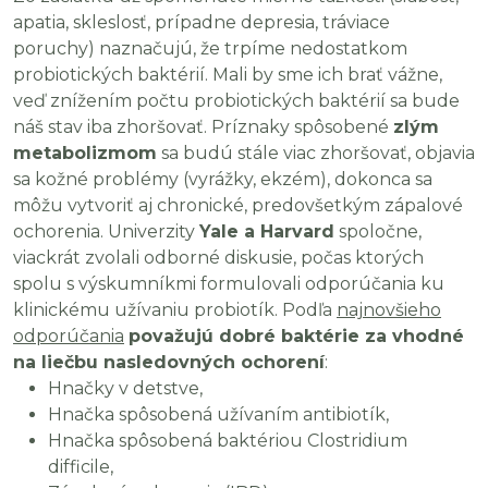
apatia, skleslosť, prípadne depresia, tráviace
poruchy) naznačujú, že trpíme nedostatkom
probiotických baktérií. Mali by sme ich brať vážne,
veď znížením počtu probiotických baktérií sa bude
náš stav iba zhoršovať. Príznaky spôsobené
zlým
metabolizmom
sa budú stále viac zhoršovať, objavia
sa kožné problémy (vyrážky, ekzém), dokonca sa
môžu vytvoriť aj chronické, predovšetkým zápalové
ochorenia. Univerzity
Yale a Harvard
spoločne,
viackrát zvolali odborné diskusie, počas ktorých
spolu s výskumníkmi formulovali odporúčania ku
klinickému užívaniu probiotík. Podľa
najnovšieho
odporúčania
považujú dobré baktérie za vhodné
na liečbu nasledovných ochorení
:
Hnačky v detstve,
Hnačka spôsobená užívaním antibiotík,
Hnačka spôsobená baktériou Clostridium
difficile,