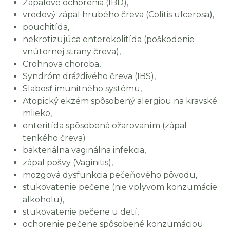
Zápalové ochorenia (IBD),
vredový zápal hrubého čreva (Colitis ulcerosa),
pouchitída,
nekrotizujúca enterokolitída (poškodenie
vnútornej strany čreva),
Crohnova choroba,
Syndróm dráždivého čreva (IBS),
Slabosť imunitného systému,
Atopický ekzém spôsobený alergiou na kravské
mlieko,
enteritída spôsobená ožarovaním (zápal
tenkého čreva)
bakteriálna vaginálna infekcia,
zápal pošvy (Vaginitis),
mozgová dysfunkcia pečeňového pôvodu,
stukovatenie pečene (nie vplyvom konzumácie
alkoholu),
stukovatenie pečene u detí,
ochorenie pečene spôsobené konzumáciou