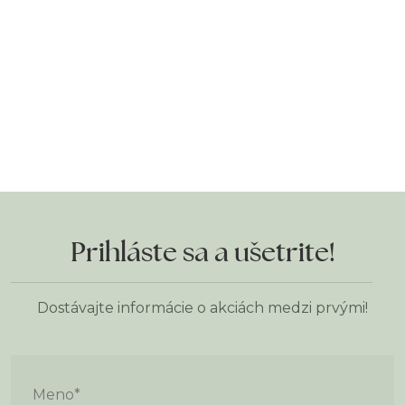
Prihláste sa a ušetrite!
Dostávajte informácie o akciách medzi prvými!
Meno
*