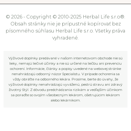
© 2026 - Copyright © 2010-2025 Herbal Life s.r.o®.
Obsah stránky nie je prípustné kopírovať bez
písomného súhlasu Herbal Life s.r.o. Všetky práva
vyhradené.
Výživové doplnky predávané v našom internetovom obchode nie sú
lieky, nemajú liečivé účinky a nie sú určené na liečbu ani prevenciu
ochorení. Informácie, články a popisy uvedené na webovej stránke
nenahrádzajú odborný názor špecialistu. V prípade ochorenia sa
vždy obráťte na odborného lekára. Prosíme, berte do úvahy, že
výživové doplnky nenahrádzajú vyváženú, pestrú stravu ani zdravý
životný štýl. Z dôvodu predchádzania rizikám a vedľajším účinkom
sa poraďte so svojím všeobecným lekárom, ošetrujúcim lekárom
alebo lekárnikom.