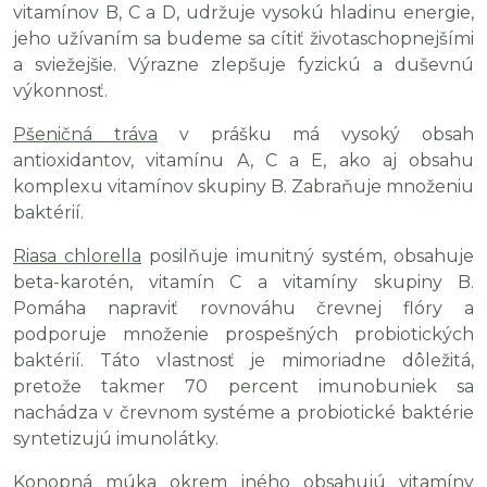
vitamínov B, C a D, udržuje vysokú hladinu energie,
jeho užívaním sa budeme sa cítiť životaschopnejšími
a sviežejšie. Výrazne zlepšuje fyzickú a duševnú
výkonnosť.
Pšeničná tráva
v prášku má vysoký obsah
antioxidantov, vitamínu A, C a E, ako aj obsahu
komplexu vitamínov skupiny B. Zabraňuje množeniu
baktérií.
Riasa chlorella
posilňuje imunitný systém, obsahuje
beta-karotén, vitamín C a vitamíny skupiny B.
Pomáha napraviť rovnováhu črevnej flóry a
podporuje množenie prospešných probiotických
baktérií. Táto vlastnosť je mimoriadne dôležitá,
pretože takmer 70 percent imunobuniek sa
nachádza v črevnom systéme a probiotické baktérie
syntetizujú imunolátky.
Konopná múka
okrem iného obsahujú vitamíny