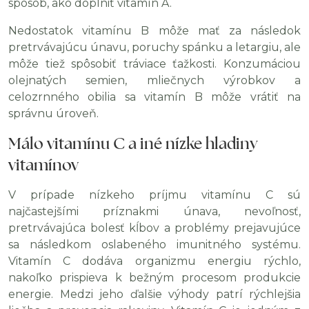
spôsob, ako doplniť vitamín A.
Nedostatok vitamínu B môže mať za následok
pretrvávajúcu únavu, poruchy spánku a letargiu, ale
môže tiež spôsobiť tráviace ťažkosti. Konzumáciou
olejnatých semien, mliečnych výrobkov a
celozrnného obilia sa vitamín B môže vrátiť na
správnu úroveň.
Málo vitamínu C a iné nízke hladiny
vitamínov
V prípade nízkeho príjmu vitamínu C sú
najčastejšími príznakmi únava, nevoľnosť,
pretrvávajúca bolesť kĺbov a problémy prejavujúce
sa následkom oslabeného imunitného systému.
Vitamín C dodáva organizmu energiu rýchlo,
nakoľko prispieva k bežným procesom produkcie
energie. Medzi jeho ďalšie výhody patrí rýchlejšia