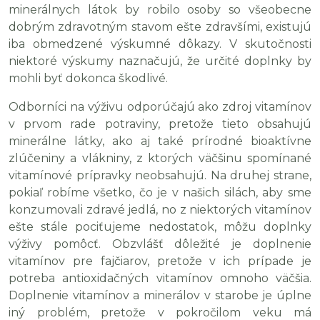
minerálnych látok by robilo osoby so všeobecne
dobrým zdravotným stavom ešte zdravšími, existujú
iba obmedzené výskumné dôkazy. V skutočnosti
niektoré výskumy naznačujú, že určité doplnky by
mohli byť dokonca škodlivé.
Odborníci na výživu odporúčajú ako zdroj vitamínov
v prvom rade potraviny, pretože tieto obsahujú
minerálne látky, ako aj také prírodné bioaktívne
zlúčeniny a vlákniny, z ktorých väčšinu spomínané
vitamínové prípravky neobsahujú. Na druhej strane,
pokiaľ robíme všetko, čo je v našich silách, aby sme
konzumovali zdravé jedlá, no z niektorých vitamínov
ešte stále pociťujeme nedostatok, môžu doplnky
výživy pomôcť. Obzvlášť dôležité je doplnenie
vitamínov pre fajčiarov, pretože v ich prípade je
potreba antioxidačných vitamínov omnoho väčšia.
Doplnenie vitamínov a minerálov v starobe je úplne
iný problém, pretože v pokročilom veku má