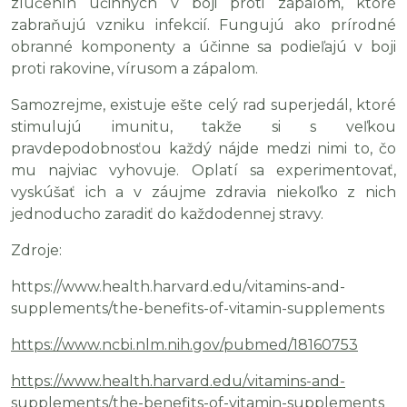
zlúčenín účinných v boji proti zápalom, ktoré
zabraňujú vzniku infekcií. Fungujú ako prírodné
obranné komponenty a účinne sa podieľajú v boji
proti rakovine, vírusom a zápalom.
Samozrejme, existuje ešte celý rad superjedál, ktoré
stimulujú imunitu, takže si s veľkou
pravdepodobnosťou každý nájde medzi nimi to, čo
mu najviac vyhovuje. Oplatí sa experimentovať,
vyskúšať ich a v záujme zdravia niekoľko z nich
jednoducho zaradiť do každodennej stravy.
Zdroje:
https://www.health.harvard.edu/vitamins-and-
supplements/the-benefits-of-vitamin-supplements
https://www.ncbi.nlm.nih.gov/pubmed/18160753
https://www.health.harvard.edu/vitamins-and-
supplements/the-benefits-of-vitamin-supplements