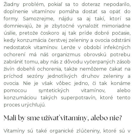
Žiadny problém, pokiaľ sa to doteraz nepodarilo,
doplnenie vitamínov pomáha dostať sa opäť do
formy. Samozrejme, nájdu sa aj takí, ktorí sa
domnievajú, že je zbytočné vynaložiť mimoriadne
úsilie, pretože čoskoro aj tak príde dobré počasie,
kedy konzumácia čerstvej zeleniny a ovocia odstráni
nedostatok vitamínov. Lenže v období infekčných
ochorení má náš organizmus obrovskú potrebu
zabrániť tomu, aby nás z dôvodu vyčerpaných zásob
živín dobehli ochorenia, takže nemôžeme čakať na
príchod sezóny jednotlivých druhov zeleniny a
ovocia. Nie je však vôbec jedno, či tak konáme
pomocou syntetických vitamínov, alebo
konzumáciou takých superpotravín, ktoré tento
proces urýchľujú.
Mali by sme užívať vitamíny, alebo nie?
Vitamíny sú také organické zlúčeniny, ktoré sú v