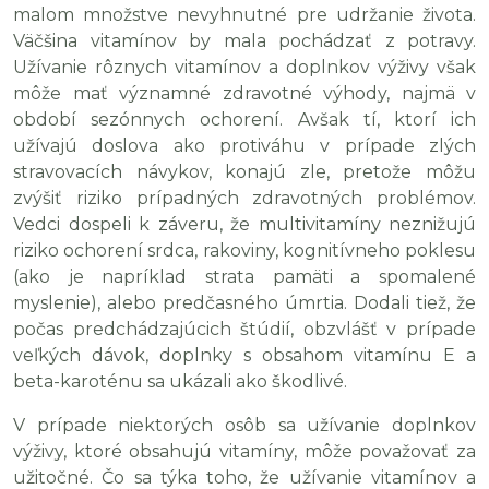
malom množstve nevyhnutné pre udržanie života.
Väčšina vitamínov by mala pochádzať z potravy.
Užívanie rôznych vitamínov a doplnkov výživy však
môže mať významné zdravotné výhody, najmä v
období sezónnych ochorení. Avšak tí, ktorí ich
užívajú doslova ako protiváhu v prípade zlých
stravovacích návykov, konajú zle, pretože môžu
zvýšiť riziko prípadných zdravotných problémov.
Vedci dospeli k záveru, že multivitamíny neznižujú
riziko ochorení srdca, rakoviny, kognitívneho poklesu
(ako je napríklad strata pamäti a spomalené
myslenie), alebo predčasného úmrtia. Dodali tiež, že
počas predchádzajúcich štúdií, obzvlášť v prípade
veľkých dávok, doplnky s obsahom vitamínu E a
beta-karoténu sa ukázali ako škodlivé.
V prípade niektorých osôb sa užívanie doplnkov
výživy, ktoré obsahujú vitamíny, môže považovať za
užitočné. Čo sa týka toho, že užívanie vitamínov a