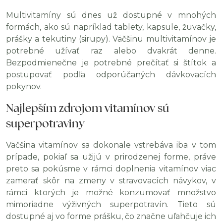
Multivitamíny sú dnes už dostupné v mnohých
formách, ako sú napríklad tablety, kapsule, žuvačky,
prášky a tekutiny (sirupy). Väčšinu multivitamínov je
potrebné užívať raz alebo dvakrát denne.
Bezpodmienečne je potrebné prečítať si štítok a
postupovať podľa odporúčaných dávkovacích
pokynov.
Najlepším zdrojom vitamínov sú
superpotraviny
Väčšina vitamínov sa dokonale vstrebáva iba v tom
prípade, pokiaľ sa užijú v prirodzenej forme, práve
preto sa pokúsme v rámci doplnenia vitamínov viac
zamerať skôr na zmeny v stravovacích návykov, v
rámci ktorých je možné konzumovať množstvo
mimoriadne výživných superpotravín. Tieto sú
dostupné aj vo forme prášku, čo značne uľahčuje ich