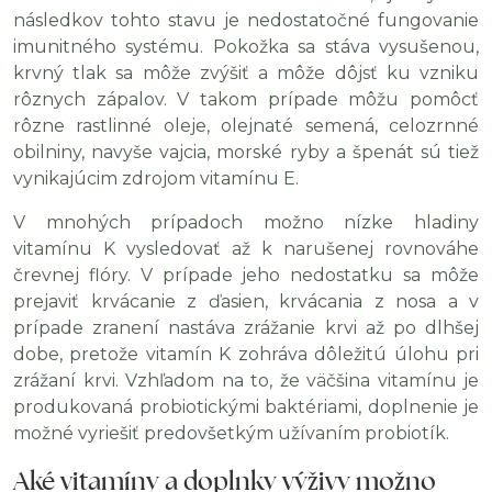
následkov tohto stavu je nedostatočné fungovanie
imunitného systému. Pokožka sa stáva vysušenou,
krvný tlak sa môže zvýšiť a môže dôjsť ku vzniku
rôznych zápalov. V takom prípade môžu pomôcť
rôzne rastlinné oleje, olejnaté semená, celozrnné
obilniny, navyše vajcia, morské ryby a špenát sú tiež
vynikajúcim zdrojom vitamínu E.
V mnohých prípadoch možno nízke hladiny
vitamínu K vysledovať až k narušenej rovnováhe
črevnej flóry. V prípade jeho nedostatku sa môže
prejaviť krvácanie z ďasien, krvácania z nosa a v
prípade zranení nastáva zrážanie krvi až po dlhšej
dobe, pretože vitamín K zohráva dôležitú úlohu pri
zrážaní krvi. Vzhľadom na to, že väčšina vitamínu je
produkovaná probiotickými baktériami, doplnenie je
možné vyriešiť predovšetkým užívaním probiotík.
Aké vitamíny a doplnky výživy možno