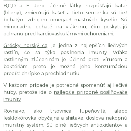
B,C,D a E. Jeho účinné látky rozpúšťajú katar
(hlieny), zmierňujú kašeľ a tieto semienka sú tiež
bohatým zdrojom omega-3 mastných kyselín. Sú
mimoriadne bohaté na vlákninu, čím poskytujú
ochranu pred kardiovaskulárnymi ochoreniami.
Grécky horský čaj
je jedna z najlepších liečivých
rastlín, čo sa týka posilnenia imunity. Vďaka
rastlinným zlúčeninám je účinná proti vírusom a
baktériám, preto je možné jeho konzumáciou
predísť chrípke a prechladnutiu.
V každom prípade je potrebné spomenúť aj liečivé
huby, pretože ide o
najlepšie prírodné posilňovače
imunity
.
Rovnako, ako trsovnica lupeňovitá, alebo
lesklokôrovka obyčajná
a
shiitake
, doslova nakopnú
imunitný systém. Sú plné liečivých antioxidantov a