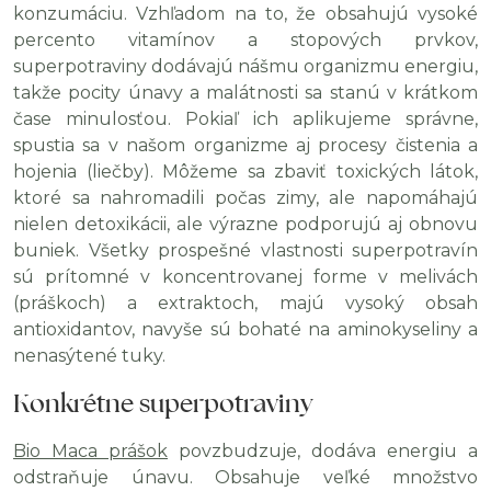
konzumáciu. Vzhľadom na to, že obsahujú vysoké
percento vitamínov a stopových prvkov,
superpotraviny dodávajú nášmu organizmu energiu,
takže pocity únavy a malátnosti sa stanú v krátkom
čase minulosťou. Pokiaľ ich aplikujeme správne,
spustia sa v našom organizme aj procesy čistenia a
hojenia (liečby). Môžeme sa zbaviť toxických látok,
ktoré sa nahromadili počas zimy, ale napomáhajú
nielen detoxikácii, ale výrazne podporujú aj obnovu
buniek. Všetky prospešné vlastnosti superpotravín
sú prítomné v koncentrovanej forme v melivách
(práškoch) a extraktoch, majú vysoký obsah
antioxidantov, navyše sú bohaté na aminokyseliny a
nenasýtené tuky.
Konkrétne superpotraviny
Bio Maca prášok
povzbudzuje, dodáva energiu a
odstraňuje únavu. Obsahuje veľké množstvo