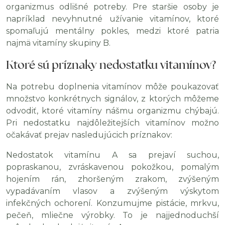
organizmus odlišné potreby. Pre staršie osoby je
napríklad nevyhnutné užívanie vitamínov, ktoré
spomaľujú mentálny pokles, medzi ktoré patria
najmä vitamíny skupiny B.
Ktoré sú príznaky nedostatku vitamínov?
Na potrebu doplnenia vitamínov môže poukazovať
množstvo konkrétnych signálov, z ktorých môžeme
odvodiť, ktoré vitamíny nášmu organizmu chýbajú.
Pri nedostatku najdôležitejších vitamínov možno
očakávať prejav nasledujúcich príznakov:
Nedostatok vitamínu A sa prejaví suchou,
popraskanou, zvráskavenou pokožkou, pomalým
hojením rán, zhoršeným zrakom, zvýšeným
vypadávaním vlasov a zvýšeným výskytom
infekčných ochorení. Konzumujme pistácie, mrkvu,
pečeň, mliečne výrobky. To je najjednoduchší