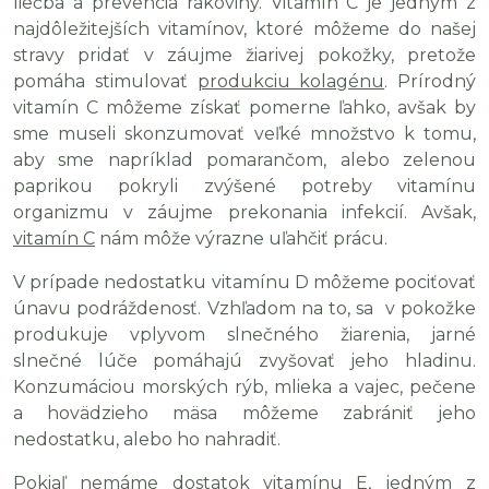
liečba a prevencia rakoviny. Vitamín C je jedným z
najdôležitejších vitamínov, ktoré môžeme do našej
stravy pridať v záujme žiarivej pokožky, pretože
pomáha stimulovať
produkciu kolagénu
. Prírodný
vitamín C môžeme získať pomerne ľahko, avšak by
sme museli skonzumovať veľké množstvo k tomu,
aby sme napríklad pomarančom, alebo zelenou
paprikou pokryli zvýšené potreby vitamínu
organizmu v záujme prekonania infekcií. Avšak,
vitamín C
nám môže výrazne uľahčiť prácu.
V prípade nedostatku vitamínu D môžeme pociťovať
únavu podráždenosť. Vzhľadom na to, sa v pokožke
produkuje vplyvom slnečného žiarenia, jarné
slnečné lúče pomáhajú zvyšovať jeho hladinu.
Konzumáciou morských rýb, mlieka a vajec, pečene
a hovädzieho mäsa môžeme zabrániť jeho
nedostatku, alebo ho nahradiť.
Pokiaľ nemáme dostatok vitamínu E, jedným z