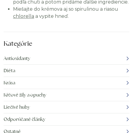
podľa chuti a potom pridáme ďalšie ingrediencie.
Miešajte do krémova aj so spirulinou a riasou
chlorella
a vypite hneď.
Kategórie
Antioxidanty
Diéta
Krása
Kŕčové žily a opuchy
Liečivé huby
Odporúčané články
Ostatné