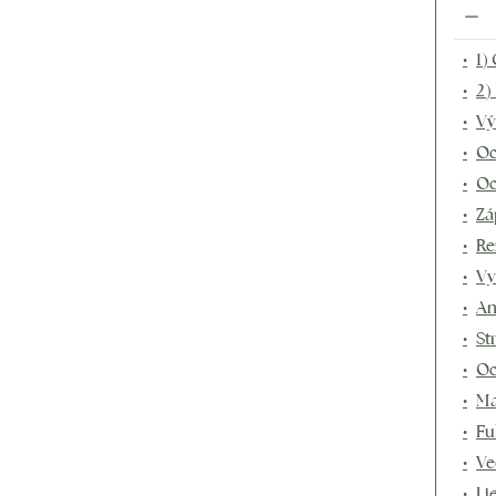
1)
2)
Vý
Oc
Oc
Zá
Re
Vy
An
St
Oc
Ma
Fu
Ve
Li