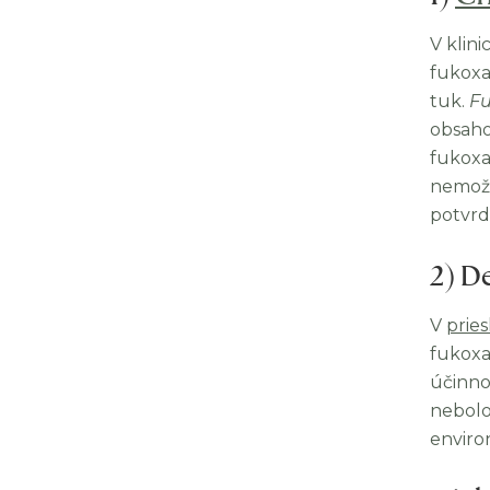
V klini
fukoxan
tuk.
Fu
obsaho
fukoxa
nemožn
potvrd
2) D
V
prie
fukoxa
účinnos
nebolo
enviro