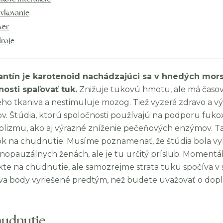
vkovanie
ver
roje
ntín je karotenoid nachádzajúci sa v hnedých morsk
osti spaľovať tuk.
Znižuje tukovú hmotu, ale má časo
ho tkaniva a nestimuluje mozog. Tiež vyzerá zdravo a vý
v. Štúdia, ktorú spoločnosti používajú na podporu fuko
lizmu, ako aj výrazné zníženie pečeňových enzýmov. Ta
k na chudnutie. Musíme poznamenať, že štúdia bola v
opauzálnych ženách, ale je tu určitý prísľub. Moment
te na chudnutie, ale samozrejme strata tuku spočíva v str
dva body vyriešené predtým, než budete uvažovať o dop
udnutie