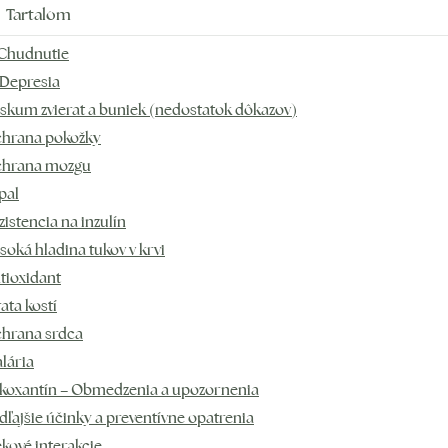
Tartalom
 Chudnutie
 Depresia
skum zvierat a buniek (nedostatok dôkazov)
hrana pokožky
hrana mozgu
pal
zistencia na inzulín
soká hladina tukov v krvi
tioxidant
rata kostí
hrana srdca
lária
koxantín – Obmedzenia a upozornenia
dľajšie účinky a preventívne opatrenia
ekové interakcie