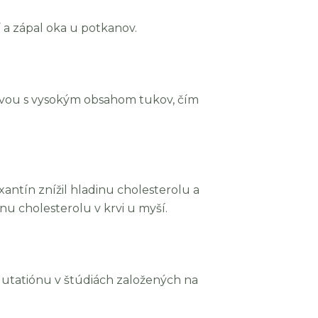
 a zápal oka u potkanov.
ravou s vysokým obsahom tukov, čím
tín znížil hladinu cholesterolu a
inu cholesterolu v krvi u myší.
 glutatiónu v štúdiách založených na