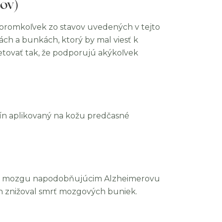
zov)
toromkoľvek zo stavov uvedených v tejto
ách a bunkách, ktorý by mal viesť k
etovať tak, že podporujú akýkoľvek
ín aplikovaný na kožu predčasné
ním mozgu napodobňujúcim Alzheimerovu
 znižoval smrť mozgových buniek.