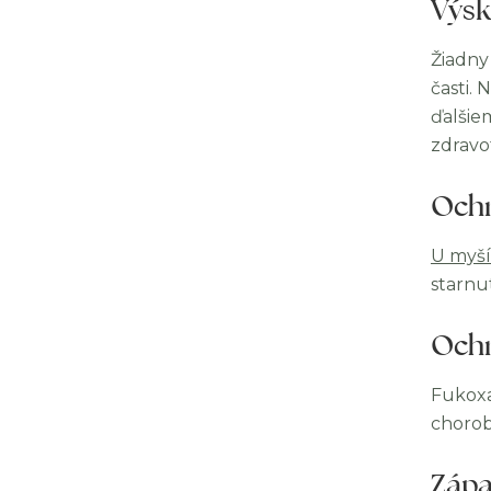
Výsk
Žiadny
časti.
ďalšie
zdravo
Ochr
U myší
starnu
Och
Fukoxa
choro
Zápa