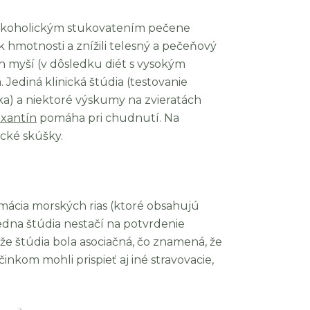
alkoholickým stukovatením pečene
k hmotnosti a znížili telesný a pečeňový
 myší (v dôsledku diét s vysokým
Jediná klinická štúdia (testovanie
ka) a niektoré výskumy na zvieratách
xantín
pomáha pri chudnutí. Na
ické skúšky.
mácia morských rias (ktoré obsahujú
edna štúdia nestačí na potvrdenie
, že štúdia bola asociačná, čo znamená, že
nkom mohli prispieť aj iné stravovacie,