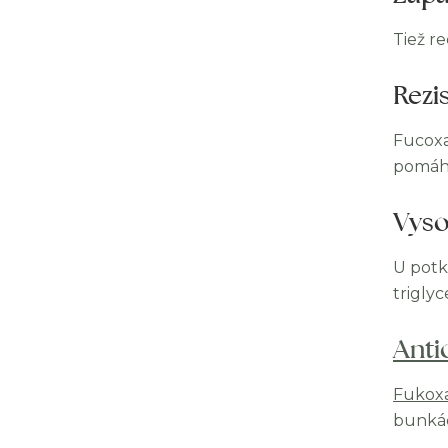
Tiež r
Rezi
Fucox
pomáha
Vyso
U potk
triglyc
Anti
Fukox
bunká