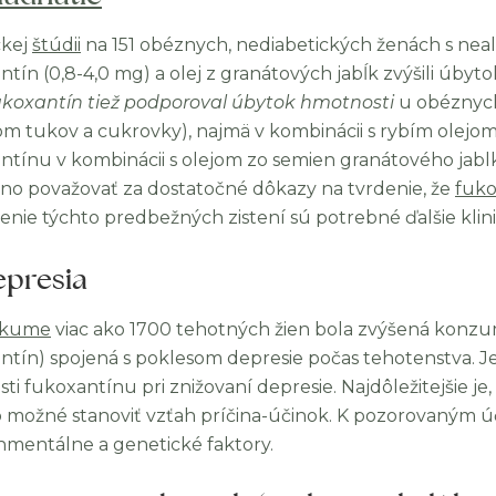
ckej
štúdii
na 151 obéznych, nediabetických ženách s ne
tín (0,8-4,0 mg) a olej z granátových jabĺk zvýšili úbyto
koxantín tiež podporoval úbytok hmotnosti
u obéznych
m tukov a cukrovky), najmä v kombinácii s rybím olejom. 
ntínu v kombinácii s olejom zo semien granátového jabl
o považovať za dostatočné dôkazy na tvrdenie, že
fuko
enie týchto predbežných zistení sú potrebné ďalšie klin
epresia
skume
viac ako 1700 tehotných žien bola zvýšená konzu
ntín) spojená s poklesom depresie počas tehotenstva. J
ti fukoxantínu pri znižovaní depresie. Najdôležitejšie je
 možné stanoviť vzťah príčina-účinok. K pozorovaným úči
nmentálne a genetické faktory.