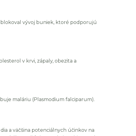
 blokoval vývoj buniek, ktoré podporujú
lesterol v krvi, zápaly, obezita a
obuje maláriu (Plasmodium falciparum).
údia a väčšina potenciálnych účinkov na