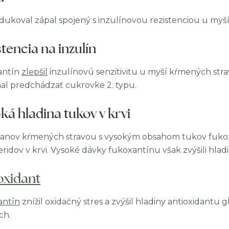
edukoval zápal spojený s inzulínovou rezistenciou u myší
stencia na inzulín
antín
zlepšil
inzulínovú senzitivitu u myší kŕmených st
l predchádzať cukrovke 2. typu.
ká hladina tukov v krvi
anov kŕmených stravou s vysokým obsahom tukov fukoxan
eridov v krvi. Vysoké dávky fukoxantínu však zvýšili hlad
oxidant
antín
znížil oxidačný stres a zvýšil hladiny antioxidantu
ch.