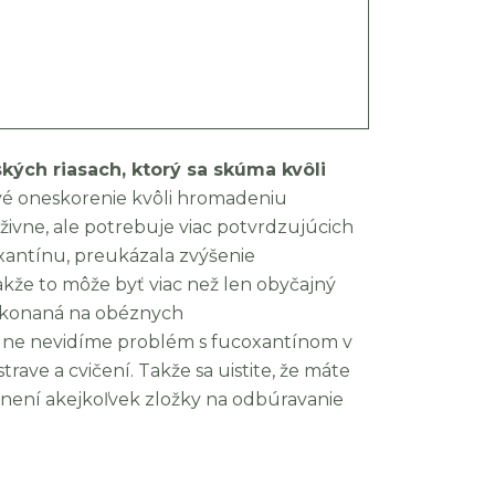
ých riasach, ktorý sa skúma kvôli
vé oneskorenie kvôli hromadeniu
živne, ale potrebuje viac potvrdzujúcich
xantínu, preukázala zvýšenie
kže to môže byť viac než len obyčajný
ykonaná na obéznych
álne nevidíme problém s fucoxantínom v
ave a cvičení. Takže sa uistite, že máte
lnení akejkoľvek zložky na odbúravanie