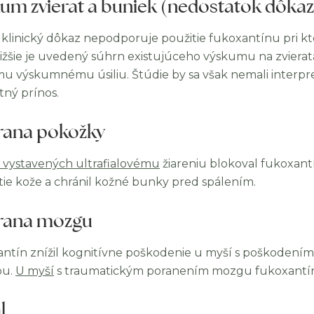
um zvierat a buniek (nedostatok dôka
 klinický dôkaz nepodporuje použitie fukoxantínu pri k
 Nižšie je uvedený súhrn existujúceho výskumu na zvierat
mu výskumnému úsiliu. Štúdie by sa však nemali interpr
tný prínos.
ana pokožky
 vystavených ultrafialovému
žiareniu blokoval fukoxant
tie kože a chránil kožné bunky pred spálením.
rana mozgu
ntín znížil kognitívne poškodenie u myší s poškode
bu.
U myší
s traumatickým poranením mozgu fukoxantín
l