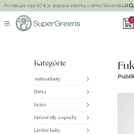
Pri nákupe nad 40 € je doprava zdarma v rámci Slovenska
0
Kategórie
Fuk
Publi
Antioxidanty
Diéta
Krása
Kŕčové žily a opuchy
Liečivé huby