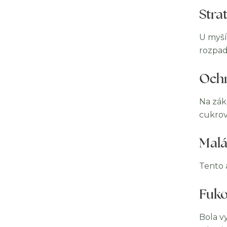
Strat
U myší
rozpad 
Ochr
Na zákl
cukrov
Malá
Tento 
Fuko
Bola v