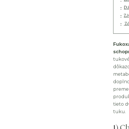
Dá
Zá
Zd
Fukoxa
schopn
tukové
dôkazo
metabo
doplno
premen
produk
tieto 
tuku.
1)
Ch