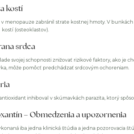
a kostí
 v menopauze zabránil strate kostnej hmoty. V bunkách
kostí (osteoklastov).
ana srdca
ade svojej schopnosti znižovať rizikové faktory, ako je cho
ka, môže pomôcť predchádzať srdcovým ochoreniam.
ria
antioxidant inhiboval v skúmavkách parazita, ktorý spôs
xantín – Obmedzenia a upozornenia
ykonaná iba jedna klinická štúdia a jedna pozorovacia št