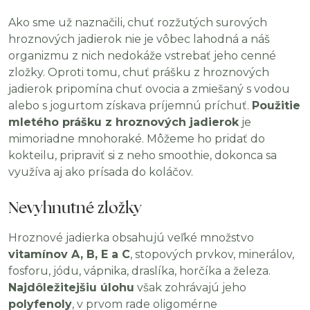
Ako sme už naznačili, chuť rozžutých surových
hroznových jadierok nie je vôbec lahodná a náš
organizmu z nich nedokáže vstrebať jeho cenné
zložky. Oproti tomu, chuť prášku z hroznových
jadierok pripomína chuť ovocia a zmiešaný s vodou
alebo s jogurtom získava príjemnú príchuť.
Použitie
mletého prášku z hroznových jadierok
je
mimoriadne mnohoraké. Môžeme ho pridať do
kokteilu, pripraviť si z neho smoothie, dokonca sa
využíva aj ako prísada do koláčov.
Nevyhnutné zložky
Hroznové jadierka obsahujú veľké množstvo
vitamínov A, B, E a C
, stopových prvkov, minerálov,
fosforu, jódu, vápnika, draslíka, horčíka a železa.
Najdôležitejšiu úlohu
však zohrávajú jeho
polyfenoly
, v prvom rade oligomérne