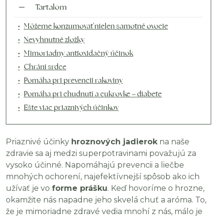
Tartalom
Môžeme konzumovať nielen samotné ovocie
Nevyhnutné zložky
Mimoriadny antioxidačný účinok
Chráni srdce
Pomáha pri prevencii rakoviny
Pomáha pri chudnutí a cukrovke – diabete
Ešte viac priaznivých účinkov
Priaznivé účinky
hroznových jadierok
na naše
zdravie sa aj medzi superpotravinami považujú za
vysoko účinné. Napomáhajú prevencii a liečbe
mnohých ochorení, najefektívnejší spôsob ako ich
užívať je vo
forme prášku
. Keď hovoríme o hrozne,
okamžite nás napadne jeho skvelá chuť a aróma. To,
že je mimoriadne zdravé vedia mnohí z nás, málo je