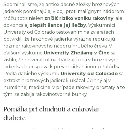
Spomínali sme, že antioxidačné zložky hroznových
jadierok pomáhajú aj v boji proti malígnym nádorom.
Môžu totiž nielen
znížiť riziko vzniku rakoviny
, ale
dokonca aj
zlepšiť šance jej liečby
. Výskumníci
University od Colorado testovaním na zvieratách
potvrdili, že hroznové jadierka výrazne redukujú
rozmer rakovinového nádoru hrubého čreva. V
ďalšom výskume
Univerzity Zhejiang v Číne
sa
zistilo, že resveratrol nachádzajúci sa v hroznových
jadierkach prispieva k prevencii karcinómu žalúdka.
Podľa ďaľšieho výskumu
University od Colorado
sa
extrakt hroznových jadierok ukázal účinný aj v
humánnej medicíne, v prípade rakoviny prostaty a to
tým, že zabíja rakovinotvorné bunky.
Pomáha pri chudnutí a cukrovke –
diabete