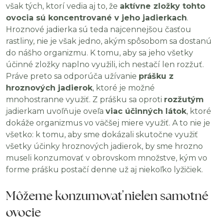
však tých, ktorí vedia aj to, že
aktívne zložky tohto
ovocia sú koncentrované v jeho jadierkach
.
Hroznové jadierka sú teda najcennejšou časťou
rastliny, nie je však jedno, akým spôsobom sa dostanú
do nášho organizmu. K tomu, aby sa jeho všetky
účinné zložky naplno využili, ich nestačí len rozžuť.
Práve preto sa odporúča užívanie
prášku z
hroznových jadierok
, ktoré je možné
mnohostranne využiť. Z prášku sa oproti
rozžutým
jadierkam uvoľňuje oveľa
viac účinných látok
, ktoré
dokáže organizmus vo väčšej miere využiť. A to nie je
všetko: k tomu, aby sme dokázali skutočne využiť
všetky účinky hroznových jadierok, by sme hrozno
museli konzumovať v obrovskom množstve, kým vo
forme prášku postačí denne už aj niekoľko lyžičiek.
Môžeme konzumovať nielen samotné
ovocie