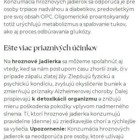
Konzumácia hroznových jadierok sa odporúča je pre
osoby trpiace nadváhou a diabetikov, predovšetkým
pre svoj obsah OPC. Oligomerické proantokyanidy
totiž urýchľujú metabolizmus a spaľovanie tukov,
ako aj proces odbúravania glukózy.
Ešte viac priaznivých účinkov
Na
hroznové jadierka
sa môžeme spoľahnúť aj
vtedy, keď sa nám postupom času zhorší zrak, či v
prípade zápalu zlatej žily. Zlepšujú fyzickú a
psychickú kondíciu, zvyšujú okysličenie buniek a
zmierňujú príznaky Alzheimerovej choroby. Ďalej
prispievajú
k detoxikácii organizmu
a znižujú
mieru poškodenia pokožky vplyvom nadmerného
slnenia. Tí, ktorí hroznové jadierka konzumujú
pravidelne (denne) sú zriedkavejšie chorí a rýchlejšie
sa vyliečia.
Upozornenie:
Konzumácia hroznových
jadierok sa neodporúča pre osoby, ktoré užívajú