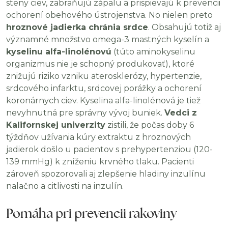
steny ciev, zabraňujú zápalu a prispievajú k prevencii
ochorení obehového ústrojenstva. No nielen preto
hroznové jadierka chránia srdce
. Obsahujú totiž aj
významné množstvo omega-3 mastných kyselín a
kyselinu alfa-linolénovú
(túto aminokyselinu
organizmus nie je schopný produkovať), ktoré
znižujú riziko vzniku aterosklerózy, hypertenzie,
srdcového infarktu, srdcovej porážky a ochorení
koronárnych ciev. Kyselina alfa-linolénová je tiež
nevyhnutná pre správny vývoj buniek.
Vedci z
Kalifornskej univerzity
zistili, že počas doby 6
týždňov užívania kúry extraktu z hroznových
jadierok došlo u pacientov s prehypertenziou (120-
139 mmHg) k zníženiu krvného tlaku. Pacienti
zároveň spozorovali aj zlepšenie hladiny inzulínu
nalačno a citlivosti na inzulín.
Pomáha pri prevencii rakoviny