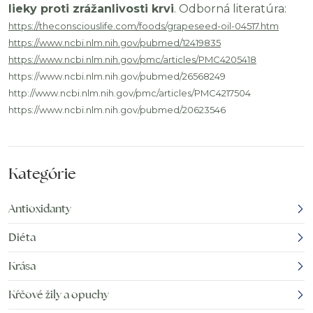
lieky proti zrážanlivosti krvi
. Odborná literatúra:
https://theconsciouslife.com/foods/grapeseed-oil-04517.htm
https://www.ncbi.nlm.nih.gov/pubmed/12419835
https://www.ncbi.nlm.nih.gov/pmc/articles/PMC4205418
https://www.ncbi.nlm.nih.gov/pubmed/26568249
http://www.ncbi.nlm.nih.gov/pmc/articles/PMC4217504
https://www.ncbi.nlm.nih.gov/pubmed/20623546
Kategórie
Antioxidanty
Diéta
Krása
Kŕčové žily a opuchy