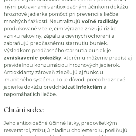
inými potravinami s antioxidačným účinkom dokážu
hroznové jadierka pomôcť pri prevencii a liečbe
mnohých ťažkostí. Neutralizujú
voľné radikály
produkované v tele, čím výrazne znižujú riziko
vzniku rakoviny, zápalu a cievnych ochorení a
zabraňujú predčasnému starnutiu buniek.
Výsledkom predčasného starnutia buniek je
zvráskavenie pokožky
, ktorému môžeme predísť aj
pravidelnou konzumáciou hroznových jadierok.
Antioxidanty zároveň zlepšujú aj funkciu
imunitného systému. To je dôvod, prečo hroznové
jadierka dokážu predchádzať
infekciám
a
napomáhať ich liečbe.
Chráni srdce
Jeho antioxidačné účinné látky, predovšetkým
resveratrol, znižujú hladinu cholesterolu, posilňujú