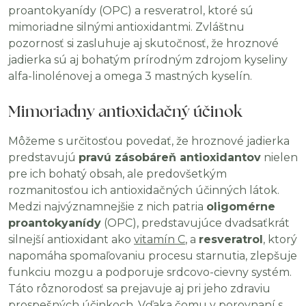
proantokyanídy (OPC) a resveratrol, ktoré sú
mimoriadne silnými antioxidantmi. Zvláštnu
pozornosť si zasluhuje aj skutočnosť, že hroznové
jadierka sú aj bohatým prírodným zdrojom kyseliny
alfa-linolénovej a omega 3 mastných kyselín.
Mimoriadny antioxidačný účinok
Môžeme s určitosťou povedať, že hroznové jadierka
predstavujú
pravú zásobáreň antioxidantov
nielen
pre ich bohatý obsah, ale predovšetkým
rozmanitosťou ich antioxidačných účinných látok.
Medzi najvýznamnejšie z nich patria
oligomérne
proantokyanídy
(OPC), predstavujúce dvadsaťkrát
silnejší antioxidant ako
vitamín C
, a
resveratrol
, ktorý
napomáha spomaľovaniu procesu starnutia, zlepšuje
funkciu mozgu a podporuje srdcovo-cievny systém.
Táto rôznorodosť sa prejavuje aj pri jeho zdraviu
prospešných účinkoch. Vďaka čomu v porovnaní s