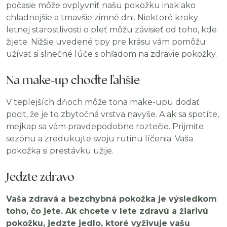
počasie môže ovplyvniť našu pokožku inak ako
chladnejšie a tmavšie zimné dni. Niektoré kroky
letnej starostlivosti o pleť môžu závisieť od toho, kde
žijete. Nižšie uvedené tipy pre krásu vám pomôžu
užívať si slnečné lúče s ohľadom na zdravie pokožky.
Na make-up choďte ľahšie
V teplejších dňoch môže tona make-upu dodať
pocit, že je to zbytočná vrstva navyše. A ak sa spotíte,
mejkap sa vám pravdepodobne roztečie. Prijmite
sezónu a zredukujte svoju rutinu líčenia. Vaša
pokožka si prestávku užije.
Jedzte zdravo
Vaša zdravá a bezchybná pokožka je výsledkom
toho, čo jete. Ak chcete v lete zdravú a žiarivú
pokožku, jedzte jedlo, ktoré vyživuje vašu