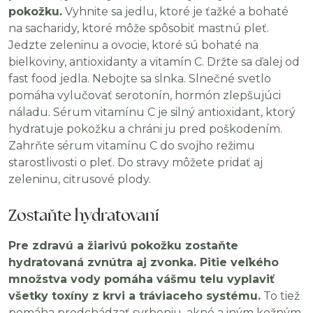
pokožku.
Vyhnite sa jedlu, ktoré je ťažké a bohaté
na sacharidy, ktoré môže spôsobiť mastnú pleť.
Jedzte zeleninu a ovocie, ktoré sú bohaté na
bielkoviny, antioxidanty a vitamín C. Držte sa ďalej od
fast food jedla. Nebojte sa slnka. Slnečné svetlo
pomáha vylučovať serotonín, hormón zlepšujúci
náladu. Sérum vitamínu C je silný antioxidant, ktorý
hydratuje pokožku a chráni ju pred poškodením.
Zahrňte sérum vitamínu C do svojho režimu
starostlivosti o pleť. Do stravy môžete pridať aj
zeleninu, citrusové plody.
Zostaňte hydratovaní
Pre zdravú a žiarivú pokožku zostaňte
hydratovaná zvnútra aj zvonka. Pitie veľkého
množstva vody pomáha vášmu telu vyplaviť
všetky toxíny z krvi a tráviaceho systému.
To tiež
pomáha predchádzať svrbeniu, akné a iným kožným