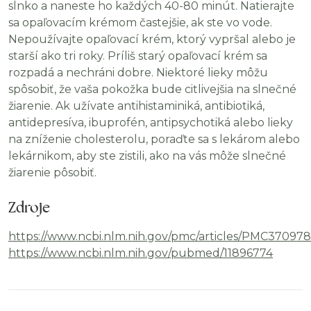
slnko a naneste ho každých 40-80 minút. Natierajte
sa opaľovacím krémom častejšie, ak ste vo vode.
Nepoužívajte opaľovací krém, ktorý vypršal alebo je
starší ako tri roky. Príliš starý opaľovací krém sa
rozpadá a nechráni dobre. Niektoré lieky môžu
spôsobiť, že vaša pokožka bude citlivejšia na slnečné
žiarenie. Ak užívate antihistaminiká, antibiotiká,
antidepresíva, ibuprofén, antipsychotiká alebo lieky
na zníženie cholesterolu, poraďte sa s lekárom alebo
lekárnikom, aby ste zistili, ako na vás môže slnečné
žiarenie pôsobiť.
Zdroje
https://www.ncbi.nlm.nih.gov/pmc/articles/PMC370978
https://www.ncbi.nlm.nih.gov/pubmed/11896774