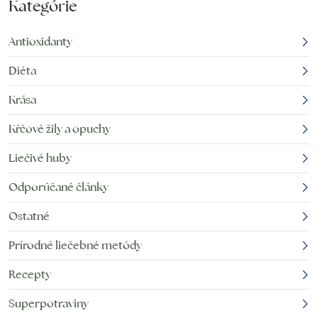
Kategórie
Antioxidanty
Diéta
Krása
Kŕčové žily a opuchy
Liečivé huby
Odporúčané články
Ostatné
Prírodné liečebné metódy
Recepty
Superpotraviny