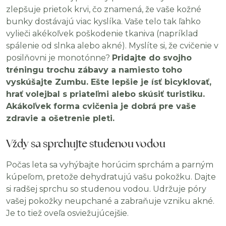
zlepšuje prietok krvi, čo znamená, že vaše kožné
bunky dostávajú viac kyslíka. Vaše telo tak ľahko
vylieči akékoľvek poškodenie tkaniva (napríklad
spálenie od slnka alebo akné). Myslíte si, že cvičenie v
posilňovni je monotónne?
Pridajte do svojho
tréningu trochu zábavy a namiesto toho
vyskúšajte Zumbu. Ešte lepšie je ísť bicyklovať,
hrať volejbal s priateľmi alebo skúsiť turistiku.
Akákoľvek forma cvičenia je dobrá pre vaše
zdravie a ošetrenie pleti.
Vždy sa sprchujte studenou vodou
Počas leta sa vyhýbajte horúcim sprchám a parným
kúpeľom, pretože dehydratujú vašu pokožku. Dajte
si radšej sprchu so studenou vodou. Udržuje póry
vašej pokožky neupchané a zabraňuje vzniku akné.
Je to tiež oveľa osviežujúcejšie.