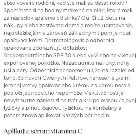
absolvovali s rodičmi, keď ste mali asi desať rokov?
Spomínate si na hodiny strávené na pláži, ktoré mali
za následok spálenie od slnka? Ou. Či už idete na
nákupy alebo zostávate doma a robíte upratovanie,
najdôležitejším a zároveň základným tipom je nosiť
opaľovací krém. Dermatológovia a odborníci
opakovane zdôrazňujú dôležitosť
širokospektrálneho SPF 30 alebo vyššieho na všetkej
exponovanej pokožke. Nezabudnite na ruky, nohy,
uši a pery. Odborníci tiež spomenuli, že na rozdiel od
toho, čo hovorí Gwenyth Paltrow, nanesenie „veľmi
jemnej vrstvy opaľovacieho krému na koreň nosa a
pod oči jednoducho nepomôže. V skutočnosti je
nevyhnutné naniesť si na tvár a krk polovicou čajovej
lyžičky a plnou čajovou lyžičkou na končatiny a
potom znova aplikovať každých pár hodín.
Aplikujte sérum vitamínu C