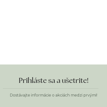
Prihláste sa a ušetrite!
Dostávajte informácie o akciách medzi prvými!