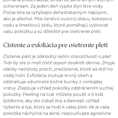
ochoreniam. Za jeden deň vypite štyri litre vody.
Počas leta sa vyhýbajte dehydratačným nápojom,
ako je alkohol. Pite čerstvú ovocnú šťavu, kokosovú
vodu a limetkovú sódu, ktoré pomáhajú vyživovať
vašu pokožku a sú dôležité pre ošetrenie pleti.
Čistenie a exfoliácia pre ošetrenie pleti
Čistenie pleti je základný režim starostlivosti o pleť.
Tvár by ste si mali čistiť aspoň dvakrát denne. Zmyje
všetky nečistoty, prach, znečistenie, ktoré sa drží na
vašej tvári.
Exfoliácia zvyšuje krvný obeh a
odstraňuje odumreté kožné bunky z vonkajšej
vrstvy. Zlepšuje vzhľad pokožky odstránením suchej
pokožky. Peeling na tvár môžete použiť 4-5 krát
týždenne, aby ste získali živý a žiarivejší vzhľad.
Vyberte si typ, ktorý sa hodí k vašej pleti. Ak je vaša
pokožka náchylná na akné, nepoužívajte agresívne