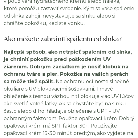
v používaní hydratačného krému alebo mlieka,
ktoré pomôžu zastaviť svrbenie. Kým sa vaše spálenie
od slnka zahojí, nevystavujte sa slnku alebo si
chráňte pokožku, keď ste vonku.
Ako môžete zabrániť spáleniu od slnka?
Najlepší spôsob, ako netrpieť spálením od slnka,
je chrániť pokožku pred poškodením UV
žiarením. Dobrým začiatkom je nosiť klobúk na
ochranu tváre a pier. Pokožka na vašich perách
sa môže tiež spáliť.
Na ochranu očí noste slnečné
okuliare s UV blokovacími šošovkami. Tmavé
oblečenie s tesnou väzbou nití blokuje viac UV lúčov
ako svetlé voľné látky. Ak sa chystáte byť na slnku
často alebo dlho, hľadajte oblečenie s UPF – UV
ochranným faktorom. Použite opaľovací krém. Dobrý
opaľovací krém má SPF faktor 30+. Používajte
opaľovací krém 15-30 minút predtým, ako vyjdete na