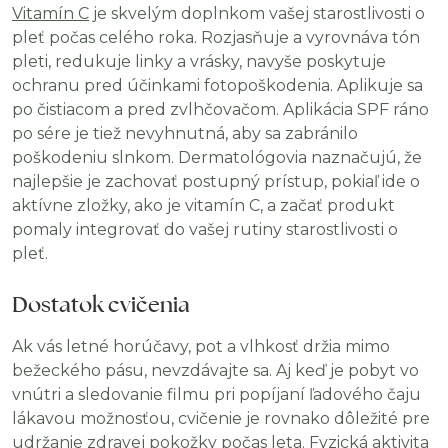
Vitamín C
je skvelým doplnkom vašej starostlivosti o
pleť počas celého roka. Rozjasňuje a vyrovnáva tón
pleti, redukuje linky a vrásky, navyše poskytuje
ochranu pred účinkami fotopoškodenia. Aplikuje sa
po čistiacom a pred zvlhčovačom. Aplikácia SPF ráno
po sére je tiež nevyhnutná, aby sa zabránilo
poškodeniu slnkom. Dermatológovia naznačujú, že
najlepšie je zachovať postupný prístup, pokiaľ ide o
aktívne zložky, ako je vitamín C, a začať produkt
pomaly integrovať do vašej rutiny starostlivosti o
pleť.
Dostatok cvičenia
Ak vás letné horúčavy, pot a vlhkosť držia mimo
bežeckého pásu, nevzdávajte sa. Aj keď je pobyt vo
vnútri a sledovanie filmu pri popíjaní ľadového čaju
lákavou možnosťou, cvičenie je rovnako dôležité pre
udržanie zdravej pokožky počas leta. Fyzická aktivita