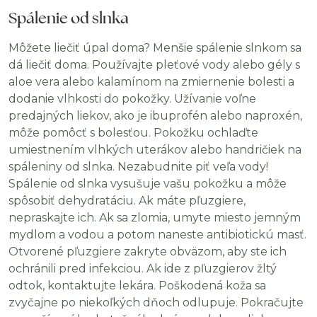
Spálenie od slnka
Môžete liečiť úpal doma? Menšie spálenie slnkom sa
dá liečiť doma. Používajte pleťové vody alebo gély s
aloe vera alebo kalamínom na zmiernenie bolesti a
dodanie vlhkosti do pokožky. Užívanie voľne
predajných liekov, ako je ibuprofén alebo naproxén,
môže pomôcť s bolesťou. Pokožku ochlaďte
umiestnením vlhkých uterákov alebo handričiek na
spáleniny od slnka. Nezabudnite piť veľa vody!
Spálenie od slnka vysušuje vašu pokožku a môže
spôsobiť dehydratáciu. Ak máte pľuzgiere,
nepraskajte ich. Ak sa zlomia, umyte miesto jemným
mydlom a vodou a potom naneste antibiotickú masť.
Otvorené pľuzgiere zakryte obväzom, aby ste ich
ochránili pred infekciou. Ak ide z pľuzgierov žltý
odtok, kontaktujte lekára. Poškodená koža sa
zvyčajne po niekoľkých dňoch odlupuje. Pokračujte