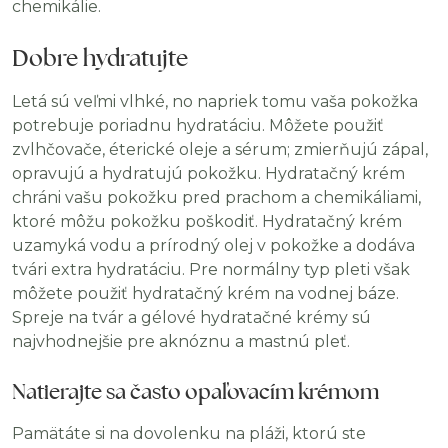
chemikálie.
Dobre hydratujte
Letá sú veľmi vlhké, no napriek tomu vaša pokožka
potrebuje poriadnu hydratáciu. Môžete použiť
zvlhčovače, éterické oleje a sérum; zmierňujú zápal,
opravujú a hydratujú pokožku. Hydratačný krém
chráni vašu pokožku pred prachom a chemikáliami,
ktoré môžu pokožku poškodiť. Hydratačný krém
uzamyká vodu a prírodný olej v pokožke a dodáva
tvári extra hydratáciu. Pre normálny typ pleti však
môžete použiť hydratačný krém na vodnej báze.
Spreje na tvár a gélové hydratačné krémy sú
najvhodnejšie pre aknóznu a mastnú pleť.
Natierajte sa často opaľovacím krémom
Pamätáte si na dovolenku na pláži, ktorú ste