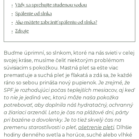
Vždy sa sprchujte studenou vodou
Spálenie od slnka
Ako môžete zabrániť spáleniu od slnka?
Zdroje
Buďme úprimní, so slnkom, ktoré na nás svieti v celej
svojej kráse, musíme čeliť niektorým problémom
súvisiacim s pokožkou. Mastná pleť sa ešte viac
premasťuje a suchá pleť je fľakatá a zdá sa, že každé
ráno so sebou prináša nový pupienok.
Je zrejmé, že
SPF je rozhodujúci počas teplejších mesiacov, aj keď
to nie je jediná vec, ktorú môže naša pokožka
potrebovať, aby doplnila náš hydratačný, ochranný
a žiariaci arzenál. Leto je čas na plážové dni, párty
pri bazéne a dovolenky. Je to tiež skvelý čas na
premenu starostlivosti o pleť,
ošetrenie pleti
.
Dlhšie
hodiny denného svetla a horúce, suché alebo vlhké