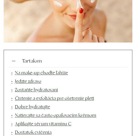
Tartalom
Na make-up choďte ľahšie
Jedzte zdravo
Zostaňte hydratovaní
Čistenie a exfoliácia pre ošetrenie pleti
Dobre hydratujte
Natierajte sa často opaľovacím krémom
Aplikujte sérum vitamínu C
Dostatok cvičenia