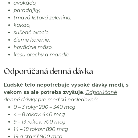
avokádo,
paradajky,
tmavá listová zelenina,
kakao,
sušené ovocie,
čierne korenie,
hovädzie mäso,
kešu orechy a mandle
Odporúčaná denná dávka
Ľudské telo nepotrebuje vysoké dávky medi, s
vekom sa ale potreba zvyšuje
.
Odporúčané
denné dávky pre meď
sú nasledovné:
0 – 3 roky: 200 – 340 mcg
4 – 8 rokov: 440 mcg
9 – 13 rokov: 700 mcg
14 – 18 rokov: 890 mcg
19 a starší: 900 mcg