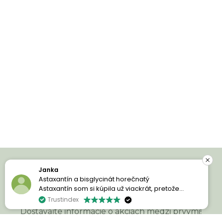
Janka
Prihláste sa a ušetrite!
Astaxantín a bisglycinát horečnatý
Astaxantín som si kúpila už viackrát, pretože
jednoducho milujem jeho účinky. Moja pleť je
Trustindex
oveľa krajšia, žiarivejšia a pôsobí zdravším
Dostávajte informácie o akciách medzi prvými!
dojmom.