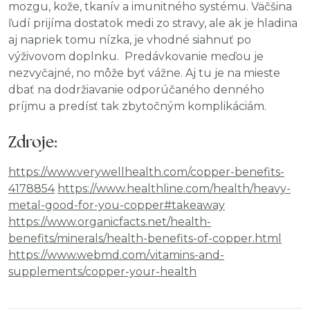
mozgu, kože, tkanív a imunitného systému. Väčšina
ľudí prijíma dostatok medi zo stravy, ale ak je hladina
aj napriek tomu nízka, je vhodné siahnuť po
výživovom doplnku.
Predávkovanie meďou je
nezvyčajné, no môže byť vážne. Aj tu je na mieste
dbať na dodržiavanie odporúčaného denného
príjmu a predísť tak zbytočným komplikáciám.
Zdroje:
https://www.verywellhealth.com/copper-benefits-
4178854
https://www.healthline.com/health/heavy-
metal-good-for-you-copper#takeaway
https://www.organicfacts.net/health-
benefits/minerals/health-benefits-of-copper.html
https://www.webmd.com/vitamins-and-
supplements/copper-your-health