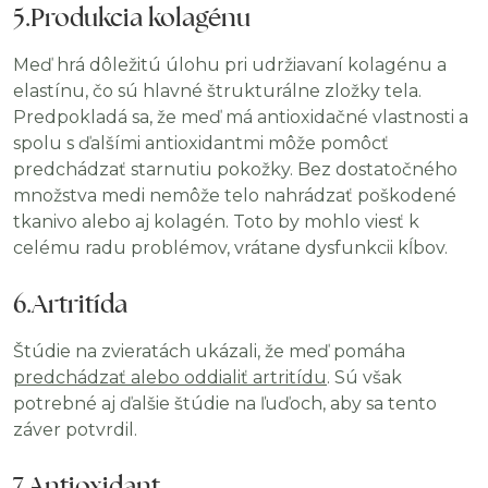
5.Produkcia kolagénu
Meď hrá dôležitú úlohu pri udržiavaní kolagénu a
elastínu, čo sú hlavné štrukturálne zložky tela.
Predpokladá sa, že meď má antioxidačné vlastnosti a
spolu s ďalšími antioxidantmi môže pomôcť
predchádzať starnutiu pokožky. Bez dostatočného
množstva medi nemôže telo nahrádzať poškodené
tkanivo alebo aj kolagén. Toto by mohlo viesť k
celému radu problémov, vrátane dysfunkcii kĺbov.
6.Artritída
Štúdie na zvieratách ukázali, že meď pomáha
predchádzať alebo oddialiť artritídu
. Sú však
potrebné aj ďalšie štúdie na ľuďoch, aby sa tento
záver potvrdil.
7.Antioxidant