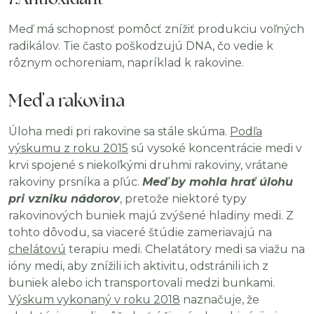
Meď má schopnosť pomôcť znížiť produkciu voľných
radikálov. Tie často poškodzujú DNA, čo vedie k
rôznym ochoreniam, napríklad k rakovine.
Meď a rakovina
Úloha medi pri rakovine sa stále skúma.
Podľa
výskumu z roku 2015
sú vysoké koncentrácie medi v
krvi spojené s niekoľkými druhmi rakoviny, vrátane
rakoviny prsníka a pľúc.
Meď by mohla hrať úlohu
pri vzniku nádorov
, pretože niektoré typy
rakovinových buniek majú zvýšené hladiny medi. Z
tohto dôvodu, sa viaceré štúdie zameriavajú na
chelátovú
terapiu medi. Chelatátory medi sa viažu na
ióny medi, aby znížili ich aktivitu, odstránili ich z
buniek alebo ich transportovali medzi bunkami.
Výskum vykonaný v roku 2018
naznačuje, že