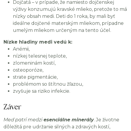
Dojčatá – v prípade, že namiesto dojčenskej
výživy konzumujú kravské mlieko, pretože to má
nízky obsah medi. Deti do 1 roka, by mali byť
ideálne dojčené materským mliekom, prípadne
umelým mliekom určeným na tento účel.
Nízke hladiny medi vedú k:
Anémii,
nízkej telesnej teplote,
zlomeninám kostí,
osteoporóze,
strate pigmentácie,
problémom so štítnou žľazou,
zvyšuje sa riziko infekcie.
Záver
Meď patrí medzi
esenciálne minerály
. Je životne
dôležitá pre udržanie silných a zdravých kostí,