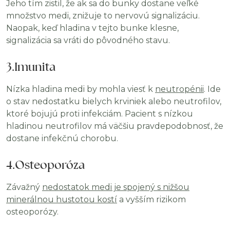
Jeho tím zistil, že ak sa do bunky dostane veľké
množstvo medi, znižuje to nervovú signalizáciu.
Naopak, keď hladina v tejto bunke klesne,
signalizácia sa vráti do pôvodného stavu.
3.Imunita
Nízka hladina medi by mohla viesť k
neutropénii
. Ide
o stav nedostatku bielych krviniek alebo neutrofilov,
ktoré bojujú proti infekciám. Pacient s nízkou
hladinou neutrofilov má väčšiu pravdepodobnosť, že
dostane infekčnú chorobu.
4.Osteoporóza
Závažný
nedostatok medi je spojený s nižšou
minerálnou hustotou kostí
a vyšším rizikom
osteoporózy.