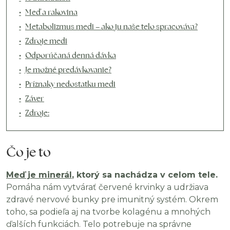
Meď a rakovina
Metabolizmus medi – ako ju naše telo spracováva?
Zdroje medi
Odporúčaná denná dávka
Je možné predávkovanie?
Príznaky nedostatku medi
Záver
Zdroje:
Čo je to
Meď je minerál
, ktorý sa nachádza v celom tele.
Pomáha nám vytvárať červené krvinky a udržiava
zdravé nervové bunky pre imunitný systém. Okrem
toho, sa podieľa aj na tvorbe kolagénu a mnohých
ďalších funkciách. Telo potrebuje na správne