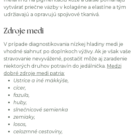
vytvárať priečne väzby v kolagéne a elastíne a tým
udržiavajú a opravujú spojivové tkanivá.
Zdroje medi
V prípade diagnostikovania nízkej hladiny medi je
vhodné siahnuť po doplnkoch výživy. Ak je však vaše
stravovanie nevyvážené, postačiť môže aj zaradenie
niektorých druhov potravín do jedálnička.
Medzi
dobré zdroje medi patria:
Ustrice a iné mäkkýše,
cícer,
fazuľa,
huby,
slnečnicové semienka
zemiaky,
losos,
celozrnné cestoviny,