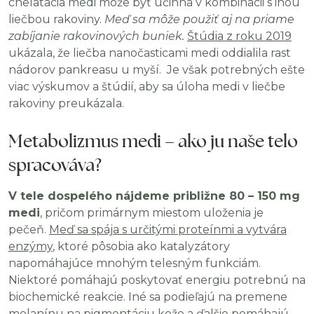
chelatácia medi môže byť účinná v kombinácii s inou
liečbou rakoviny.
Meď sa môže použiť aj na priame
zabíjanie rakovinových buniek.
Štúdia z roku 2019
ukázala, že liečba nanočasticami medi oddialila rast
nádorov pankreasu u myší.
Je však potrebných ešte
viac výskumov a štúdií, aby sa úloha medi v liečbe
rakoviny preukázala.
Metabolizmus medi – ako ju naše telo
spracováva?
V tele dospelého nájdeme približne 80 – 150 mg
medi
, pričom primárnym miestom uloženia je
pečeň.
Meď sa spája s určitými proteínmi a vytvára
enzýmy
, ktoré pôsobia ako katalyzátory
napomáhajúce mnohým telesným funkciám.
Niektoré pomáhajú poskytovať energiu potrebnú na
biochemické reakcie. Iné sa podieľajú na premene
melanínu na pigmentáciu kože a ďalšie pomáhajú