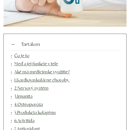
Tartalom
Čo je to
Meď a jej funkcie v tele
Aké má medicínske využitie?
1.Kardiovaskulárne choroby
2.Nervový systém
3.Imunita
4.Osteoporóza
5.Produkcia kolagénu
6.Artritída
7.Antioxidant