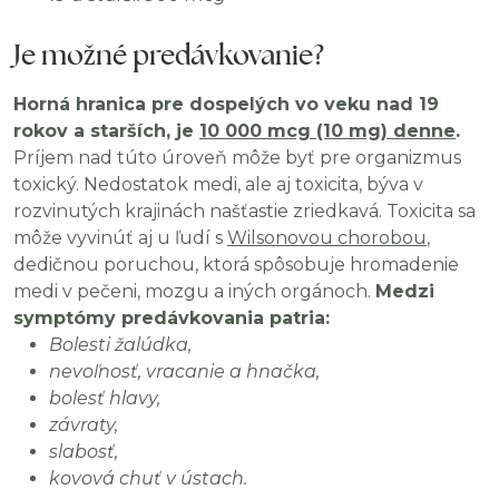
Je možné predávkovanie?
Horná hranica pre dospelých vo veku nad 19
rokov a starších, je
10 000 mcg (10 mg) denne
.
Príjem nad túto úroveň môže byť pre organizmus
toxický. Nedostatok medi, ale aj toxicita, býva v
rozvinutých krajinách našťastie zriedkavá.
Toxicita sa
môže vyvinúť aj u ľudí s
Wilsonovou chorobou
,
dedičnou poruchou, ktorá spôsobuje hromadenie
medi v pečeni, mozgu a iných orgánoch.
Medzi
symptómy predávkovania patria:
Bolesti žalúdka,
nevoľnosť, vracanie a hnačka,
bolesť hlavy,
závraty,
slabosť,
kovová chuť v ústach.