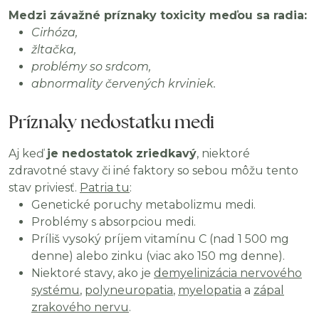
Medzi závažné príznaky toxicity meďou sa radia:
Cirhóza,
žltačka,
problémy so srdcom,
abnormality červených krviniek.
Príznaky nedostatku medi
Aj keď
je nedostatok zriedkavý
, niektoré
zdravotné stavy či iné faktory so sebou môžu tento
stav priviesť.
Patria tu
:
Genetické poruchy metabolizmu medi.
Problémy s absorpciou medi.
Príliš vysoký príjem vitamínu C (nad 1 500 mg
denne) alebo zinku (viac ako 150 mg denne).
Niektoré stavy, ako je
demyelinizácia nervového
systému
,
polyneuropatia
,
myelopatia
a
zápal
zrakového nervu
.