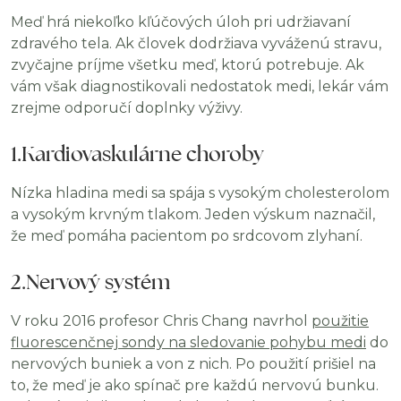
Meď hrá niekoľko kľúčových úloh pri udržiavaní
zdravého tela. Ak človek dodržiava vyváženú stravu,
zvyčajne príjme všetku meď, ktorú potrebuje. Ak
vám však diagnostikovali nedostatok medi, lekár vám
zrejme odporučí doplnky výživy.
1.Kardiovaskulárne choroby
Nízka hladina medi sa spája s vysokým cholesterolom
a vysokým krvným tlakom. Jeden výskum naznačil,
že meď pomáha pacientom po srdcovom zlyhaní.
2.Nervový systém
V roku 2016 profesor Chris Chang navrhol
použitie
fluorescenčnej sondy na sledovanie pohybu medi
do
nervových buniek a von z nich. Po použití prišiel na
to, že meď je ako spínač pre každú nervovú bunku.