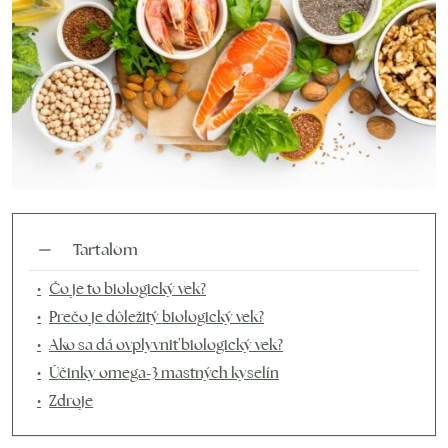
Tartalom
Čo je to biologický vek?
Prečo je dôležitý biologický vek?
Ako sa dá ovplyvniť biologický vek?
Účinky omega-3 mastných kyselín
Zdroje