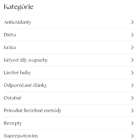
Kategórie
Antioxidanty
Diéta
Krása
Kŕčové žily a opuchy
Liečivé huby
Odporúčané články
Ostatné
Prírodné liečebné metódy
Recepty
Superpotraviny