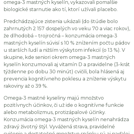
omega-3 mastných kyselín, vykazovali pomalšie
biologické starnutie ako tí, ktorí užívali placebo.
Predchádzajúce zistenia ukázali (do štúdie bolo
zahrnutých 2 157 dospelých vo veku 70 a viac rokov),
že dlhodobá – trojročná – konzumácia omega-3
mastných kyselín súvisí s 10 % znížením počtu pádov
u starších ľudí a nižším výskytom infekcií (o 13 %). V
skupine, kde seniori okrem omega-3 mastných
kyselín konzumovali aj vitamín D a pravidelne (3-krát
týždenne po dobu 30 minút) cvičili, bola hlásená aj
prevencia kognitívneho poklesu a zníženie výskytu
rakoviny až o 39 %.
Omega-3 mastné kyseliny majú množstvo
pozitívnych účinkov, či už ide o kognitívne funkcie
alebo metabolizmus, protizápalové účinky.
Konzumácia omega-3 mastných kyselín nenahrádza
zdravý životný štýl. Vyvážená strava, pravidelné
cvičenie a dostatočné množstvo spánku sú aj naďalej