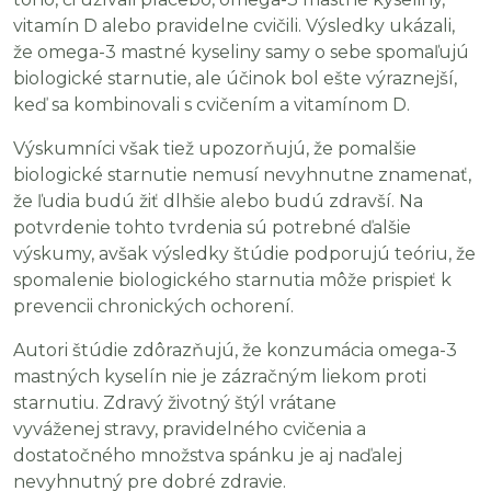
vitamín D alebo pravidelne cvičili. Výsledky ukázali,
že omega-3 mastné kyseliny samy o sebe spomaľujú
biologické starnutie, ale účinok bol ešte výraznejší,
keď sa kombinovali s cvičením a vitamínom D.
Výskumníci však tiež upozorňujú, že pomalšie
biologické starnutie nemusí nevyhnutne znamenať,
že ľudia budú žiť dlhšie alebo budú zdravší. Na
potvrdenie tohto tvrdenia sú potrebné ďalšie
výskumy, avšak výsledky štúdie podporujú teóriu, že
spomalenie biologického starnutia môže prispieť k
prevencii chronických ochorení.
Autori štúdie zdôrazňujú, že konzumácia omega-3
mastných kyselín nie je zázračným liekom proti
starnutiu. Zdravý životný štýl vrátane
vyváženej stravy, pravidelného cvičenia a
dostatočného množstva spánku je aj naďalej
nevyhnutný pre dobré zdravie.