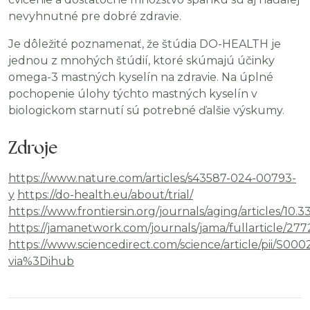
nevyhnutné pre dobré zdravie.
Je dôležité poznamenať, že štúdia DO-HEALTH je
jednou z mnohých štúdií, ktoré skúmajú účinky
omega-3 mastných kyselín na zdravie. Na úplné
pochopenie úlohy týchto mastných kyselín v
biologickom starnutí sú potrebné ďalšie výskumy.
Zdroje
https://www.nature.com/articles/s43587-024-00793-
y
https://do-health.eu/about/trial/
https://www.frontiersin.org/journals/aging/articles/10.3
https://jamanetwork.com/journals/jama/fullarticle/27
https://www.sciencedirect.com/science/article/pii/S0
via%3Dihub