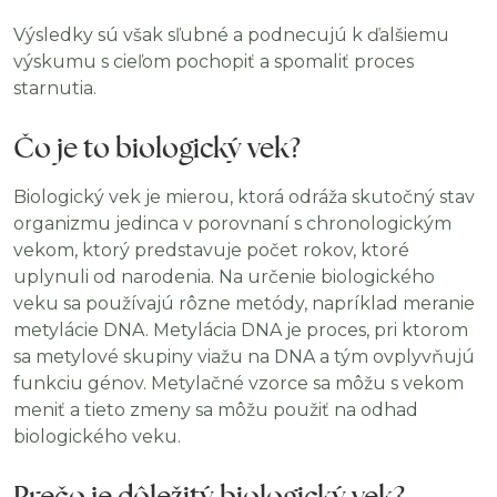
Výsledky sú však sľubné a podnecujú k ďalšiemu
výskumu s cieľom pochopiť a spomaliť proces
starnutia.
Čo je to biologický vek?
Biologický vek je mierou, ktorá odráža skutočný stav
organizmu jedinca v porovnaní s chronologickým
vekom, ktorý predstavuje počet rokov, ktoré
uplynuli od narodenia. Na určenie biologického
veku sa používajú rôzne metódy, napríklad meranie
metylácie DNA. Metylácia DNA je proces, pri ktorom
sa metylové skupiny viažu na DNA a tým ovplyvňujú
funkciu génov. Metylačné vzorce sa môžu s vekom
meniť a tieto zmeny sa môžu použiť na odhad
biologického veku.
Prečo je dôležitý biologický vek?