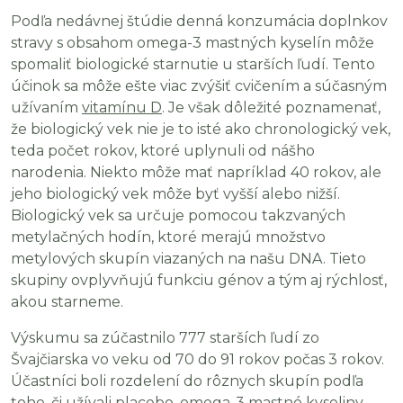
Podľa nedávnej štúdie denná konzumácia doplnkov
stravy s obsahom omega-3 mastných kyselín môže
spomaliť biologické starnutie u starších ľudí. Tento
účinok sa môže ešte viac zvýšiť cvičením a súčasným
užívaním
vitamínu D
. Je však dôležité poznamenať,
že biologický vek nie je to isté ako chronologický vek,
teda počet rokov, ktoré uplynuli od nášho
narodenia. Niekto môže mať napríklad 40 rokov, ale
jeho biologický vek môže byť vyšší alebo nižší.
Biologický vek sa určuje pomocou takzvaných
metylačných hodín, ktoré merajú množstvo
metylových skupín viazaných na našu DNA. Tieto
skupiny ovplyvňujú funkciu génov a tým aj rýchlosť,
akou starneme.
Výskumu sa zúčastnilo 777 starších ľudí zo
Švajčiarska vo veku od 70 do 91 rokov počas 3 rokov.
Účastníci boli rozdelení do rôznych skupín podľa
toho, či užívali placebo, omega-3 mastné kyseliny,