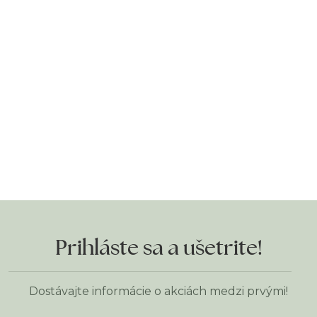
Prihláste sa a ušetrite!
Dostávajte informácie o akciách medzi prvými!