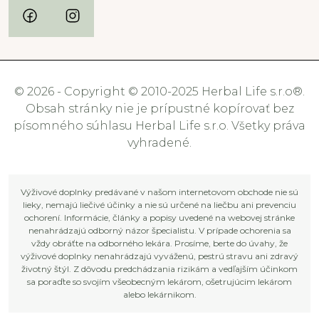
© 2026 - Copyright © 2010-2025 Herbal Life s.r.o®.
Obsah stránky nie je prípustné kopírovať bez
písomného súhlasu Herbal Life s.r.o. Všetky práva
vyhradené.
Výživové doplnky predávané v našom internetovom obchode nie sú
lieky, nemajú liečivé účinky a nie sú určené na liečbu ani prevenciu
ochorení. Informácie, články a popisy uvedené na webovej stránke
nenahrádzajú odborný názor špecialistu. V prípade ochorenia sa
vždy obráťte na odborného lekára. Prosíme, berte do úvahy, že
výživové doplnky nenahrádzajú vyváženú, pestrú stravu ani zdravý
životný štýl. Z dôvodu predchádzania rizikám a vedľajším účinkom
sa poraďte so svojím všeobecným lekárom, ošetrujúcim lekárom
alebo lekárnikom.