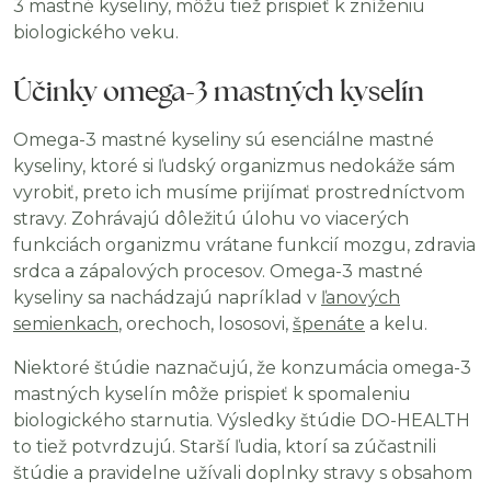
3 mastné kyseliny, môžu tiež prispieť k zníženiu
biologického veku.
Účinky omega-3 mastných kyselín
Omega-3 mastné kyseliny sú esenciálne mastné
kyseliny, ktoré si ľudský organizmus nedokáže sám
vyrobiť, preto ich musíme prijímať prostredníctvom
stravy. Zohrávajú dôležitú úlohu vo viacerých
funkciách organizmu vrátane funkcií mozgu, zdravia
srdca a zápalových procesov. Omega-3 mastné
kyseliny sa nachádzajú napríklad v
ľanových
semienkach
, orechoch, lososovi,
špenáte
a kelu.
Niektoré štúdie naznačujú, že konzumácia omega-3
mastných kyselín môže prispieť k spomaleniu
biologického starnutia. Výsledky štúdie DO-HEALTH
to tiež potvrdzujú. Starší ľudia, ktorí sa zúčastnili
štúdie a pravidelne užívali doplnky stravy s obsahom