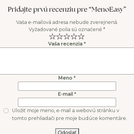
je možné zmierniť, pokiaľ
úplne zastaví. Niekedy
sa rozhodneme pre
však môže prestať náhle.
Pridajte prvú recenziu pre “MenoEasy”
konzumáciu
Menopauza je
superpotravín. Je
prirodzenou súčasťou
Vaša e-mailová adresa nebude zverejnená.
všeobecne známe, že
starnutia, ktoré zvyčajne
Vyžadované polia sú označené
*
správna výživa môže
nastáva medzi
napraviť celý rad
Vaša recenzia
*
zdravotných problémov.
I
Meno
*
E-mail
*
Uložiť moje meno, e-mail a webovú stránku v
tomto prehliadači pre moje budúce komentáre.
Odoslať