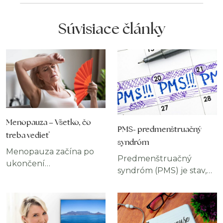
Súvisiace články
Menopauza – Všetko, čo
PMS- predmenštruačný
treba vedieť
syndróm
Menopauza začína po
Predmenštruačný
ukončení
syndróm (PMS) je stav,
menštruačného cyklu.
ktorý ovplyvňuje
Menopauza nie je
emócie, fyzické zdravie a
zdravotný problém a
správanie ženy počas
niektorí ju vnímajú ako
určitých dní