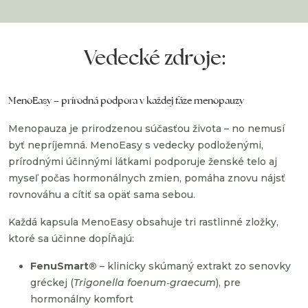
Vedecké zdroje:
MenoEasy – prírodná podpora v každej fáze menopauzy
Menopauza je prirodzenou súčasťou života – no nemusí
byť nepríjemná. MenoEasy s vedecky podloženými,
prírodnými účinnými látkami podporuje ženské telo aj
myseľ počas hormonálnych zmien, pomáha znovu nájsť
rovnováhu a cítiť sa opäť sama sebou.
Každá kapsula MenoEasy obsahuje tri rastlinné zložky,
ktoré sa účinne dopĺňajú:
FenuSmart®
– klinicky skúmaný extrakt zo senovky
gréckej (
Trigonella foenum‑graecum
), pre
hormonálny komfort