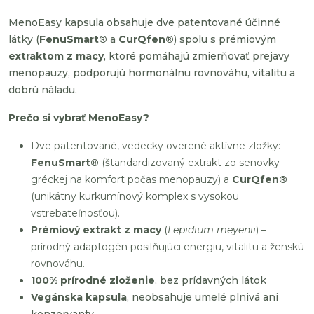
MenoEasy kapsula obsahuje dve patentované účinné
látky (
FenuSmart®
a
CurQfen®
) spolu s prémiovým
extraktom z macy
, ktoré pomáhajú zmierňovať prejavy
menopauzy, podporujú hormonálnu rovnováhu, vitalitu a
dobrú náladu.
Prečo si vybrať MenoEasy?
Dve patentované, vedecky overené aktívne zložky:
FenuSmart®
(štandardizovaný extrakt zo senovky
gréckej na komfort počas menopauzy) a
CurQfen®
(unikátny kurkumínový komplex s vysokou
vstrebateľnosťou).
Prémiový extrakt z macy
(
Lepidium meyenii
) –
prírodný adaptogén posilňujúci energiu, vitalitu a ženskú
rovnováhu.
100% prírodné zloženie
, bez prídavných látok
Vegánska kapsula
, neobsahuje umelé plnivá ani