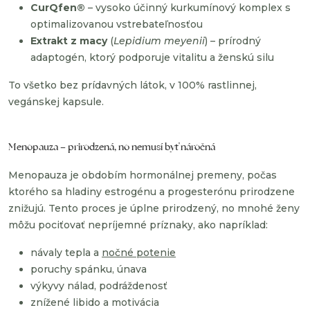
CurQfen®
– vysoko účinný kurkumínový komplex s
optimalizovanou vstrebateľnosťou
Extrakt z macy
(
Lepidium meyenii
) – prírodný
adaptogén, ktorý podporuje vitalitu a ženskú silu
To všetko bez prídavných látok, v 100% rastlinnej,
vegánskej kapsule.
Menopauza – prirodzená, no nemusí byť náročná
Menopauza je obdobím hormonálnej premeny, počas
ktorého sa hladiny estrogénu a progesterónu prirodzene
znižujú. Tento proces je úplne prirodzený, no mnohé ženy
môžu pociťovať nepríjemné príznaky, ako napríklad:
návaly tepla a
nočné potenie
poruchy spánku, únava
výkyvy nálad, podráždenosť
znížené libido a motivácia