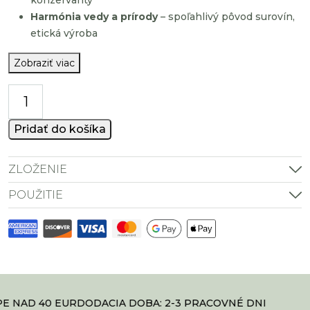
konzervanty
Harmónia vedy a prírody
– spoľahlivý pôvod surovín,
etická výroba
Zobraziť viac
množstvo
MenoEasy
Pridať do košíka
ZLOŽENIE
POUŽITIE
 NAD 40 EUR
DODACIA DOBA: 2-3 PRACOVNÉ DNI