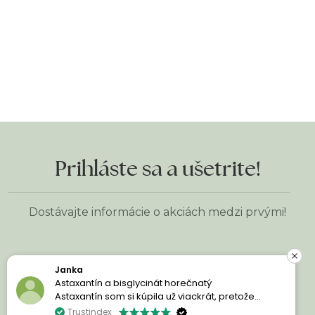
Prihláste sa a ušetrite!
Dostávajte informácie o akciách medzi prvými!
Janka
Meno
*
Astaxantín a bisglycinát horečnatý
Astaxantín som si kúpila už viackrát, pretože
jednoducho milujem jeho účinky. Moja pleť je
Trustindex
E-mailová adresa
*