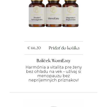
Pridať do košíka
€
66,20
Balíček WomEasy
Harmónia a vitalita pre ženy
bez ohľadu na vek – užívaj si
menopauzu bez
nepríjemných príznakov!