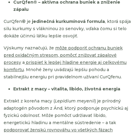
CurQfen® – aktívna ochrana buniek a zníženie
zápalu
CurQfen® je
jedinečná kurkumínová formula
, ktorá spája
silu kurkumy s vlákninou zo senovky, vďaka čomu si telo
dokáže účinnú látku lepšie osvojiť.
Výskumy naznačujú, že
môže podporiť ochranu buniek
pred oxidačným stresom
,
pomôcť znižovať zápalové
procesy
a
prispieť k lepšej hladine energie aj celkovému
komfortu
. Mnohé ženy uvádzajú lepšiu pohodu a
stabilnejšiu energiu pri pravidelnom užívaní CurQfenu.
Extrakt z macy – vitalita, libido, životná energia
Extrakt z koreňa macy (
Lepidium meyenii
) je prírodný
adaptogén pôvodom z Ánd, ktorý podporuje psychickú aj
fyzickú odolnosť. Môže pomôcť udržiavať libido,
energetickú hladinu a mentálne sústredenie – a tak
podporovať ženskú rovnováhu vo všetkých fázach