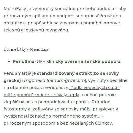
MenoEasy je vytvorený špeciálne pre tieto obdobia – aby
prirodzeným spôsobom podporil schopnosť ženského
organizmu prispôsobiť sa zmenám a pomohol obnoviť
telesnú aj duševnú rovnováhu.
Účinné látky v MenoEasy
FenuSmart® – klinicky overená ženská podpora
FenuSmart® je
štandardizovaný extrakt zo senovky
gréckej
(
Trigonella foenum-graecum
), vyvinutý špeciálne
na obdobie počas menopauzy.
Podľa vedeckých štúdií
môže pomôcť zmierniť návaly tepla
a nočné potenie,
zlepšiť náladu a podporiť kvalitu spánku. Prírodné
fytosteroly a izoflavóny zo senovky môžu prispievať k
vyváženosti ženského hormónneho systému –
prirodzeným spôsobom a bez neželaných účinkov.