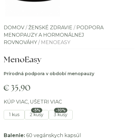
DOMOV
/
ŽENSKÉ ZDRAVIE
/
PODPORA
MENOPAUZY A HORMONÁLNEJ
ROVNOVÁHY
/ MENOEASY
MenoEasy
Prírodná podpora v období menopauzy
€
35,90
KÚP VIAC, UŠETRI VIAC
-5%
-10%
1 kus
2 kusy
3 kusy
Balenie:
60 vegánskych kapsúl