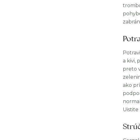
trombó
pohybe
zabrán
Potr
Potrav
a kivi
preto v
zelenin
ako pr
podpor
normal
Uistit
Strú