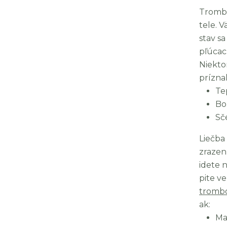
Tromb
tele. 
stav s
pľúcac
Niekto
prízna
Te
Bo
Sč
Liečba
zrazen
idete 
pite v
tromb
ak:
Ma