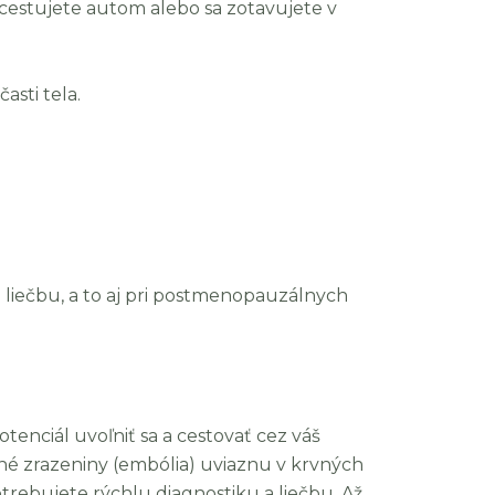
, cestujete autom alebo sa zotavujete v
asti tela.
 liečbu, a to aj pri postmenopauzálnych
tenciál uvoľniť sa a cestovať cez váš
né zrazeniny (embólia) uviaznu v krvných
otrebujete rýchlu diagnostiku a liečbu. Až