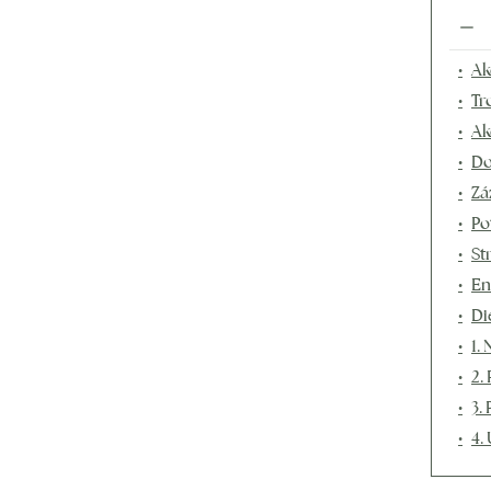
Ak
Tr
Ak
Do
Zá
Po
St
En
Di
1.
2.
3.
4.