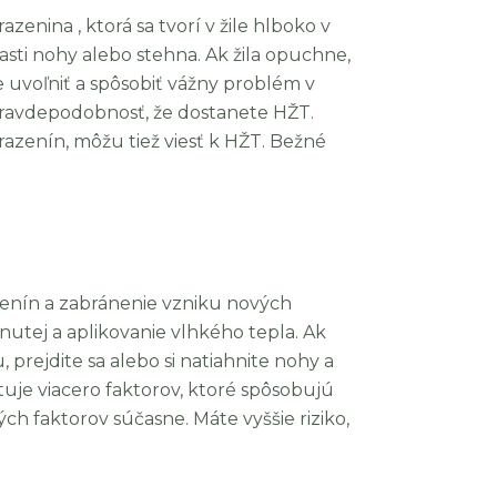
zenina , ktorá sa tvorí v žile hlboko v
časti nohy alebo stehna. Ak žila opuchne,
 uvoľniť a spôsobiť vážny problém v
pravdepodobnosť, že dostanete HŽT.
razenín, môžu tiež viesť k HŽT. Bežné
azenín a zabránenie vzniku nových
nutej a aplikovanie vlhkého tepla. Ak
 prejdite sa alebo si natiahnite nohy a
tuje viacero faktorov, ktoré spôsobujú
vých faktorov súčasne. Máte vyššie riziko,