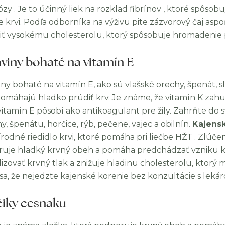
zy . Je to účinný liek na rozklad fibrínov , ktoré spôso
 krvi. Podľa odborníka na výživu pite zázvorový čaj asp
iť vysokému cholesterolu, ktorý spôsobuje hromadenie p
aviny bohaté na vitamín E
iny bohaté na
vitamín E
, ako sú vlašské orechy, špenát, 
, pomáhajú hladko prúdiť krv. Je známe, že vitamín K zah
itamín E pôsobí ako antikoagulant pre žily. Zahrňte do sv
y, špenátu, horčice, rýb, pečene, vajec a obilnín.
Kajens
írodné riedidlo krvi, ktoré pomáha pri liečbe HŽT . Zlúč
uje hladký krvný obeh a pomáha predchádzať vzniku 
izovať krvný tlak a znižuje hladinu cholesterolu, ktorý 
e sa, že nejedzte kajenské korenie bez konzultácie s leká
čiky cesnaku