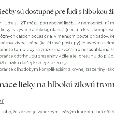
liečby sú dostupné pre ľudí s hlbokou 
rí ľudia s HŽT môžu potrebovať liečbu v nemocnici. Iní
 lieky nazývané antikoagulanciá (riedidlá krvi), kompre
rôznych časoch počas dňa. V menšom počte prípadov, ke
ná invazívna liečba (katétrové postupy). Hlavnými cieľmi 
bráňte tomu, aby sa zrazenina zväčšila a nezasiahla iné žil
bráňte odtrhnutiu zrazeniny v žile a jej presunu do pľúc.
žte riziko ďalšej krvnej zrazeniny.
bráňte dlhodobým komplikáciám z krvnej zrazeniny (ako
áce lieky na hlbokú žilovú tro
or
toho, že zázvor je výborným liečivým korením, hrá dôleži