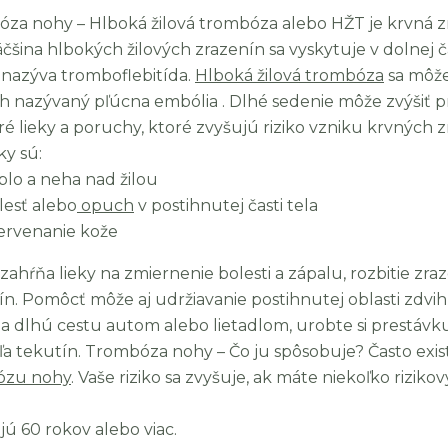
óza nohy –
Hlboká žilová trombóza alebo HŽT je krvná zra
Väčšina hlbokých žilových zrazenín sa vyskytuje v dolnej 
a nazýva tromboflebitída.
Hlboká žilová trombóza
sa môže
h nazývaný pľúcna embólia . Dlhé sedenie môže zvýšiť 
ré lieky a poruchy, ktoré zvyšujú riziko vzniku krvných z
ky sú:
plo a neha nad žilou
lesť alebo
opuch
v postihnutej časti tela
ervenanie kože
 zahŕňa lieky na zmiernenie bolesti a zápalu, rozbitie zr
ín. Pomôcť môže aj udržiavanie postihnutej oblasti zdvih
na dlhú cestu autom alebo lietadlom, urobte si prestávku,
eľa tekutín. Trombóza nohy – Čo ju spôsobuje? Často exis
ózu nohy
. Vaše riziko sa zvyšuje, ak máte niekoľko riziko
jú 60 rokov alebo viac.