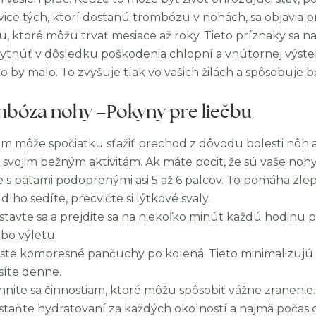
vice tých, ktorí dostanú
trombózu
v nohách, sa objavia p
, ktoré môžu trvať mesiace až roky. Tieto príznaky sa
kytnúť v dôsledku poškodenia chlopní a vnútornej výstelk
ko by malo. To zvyšuje tlak vo vašich žilách a spôsobuje 
bóza nohy –
Pokyny pre liečbu
m môže spočiatku sťažiť prechod z dôvodu bolesti nôh
 k svojim bežným aktivitám. Ak máte pocit, že sú vaše noh
e s pätami podoprenými asi 5 až 6 palcov. To pomáha zlep
dlho sedíte, precvičte si lýtkové svaly.
stavte sa a prejdite sa na niekoľko minút každú hodinu 
ebo výletu.
ste kompresné pančuchy po kolená. Tieto minimalizujú b
síte denne.
hnite sa činnostiam, ktoré môžu spôsobiť vážne zranenie.
staňte hydratovaní za každých okolností a najmä počas c