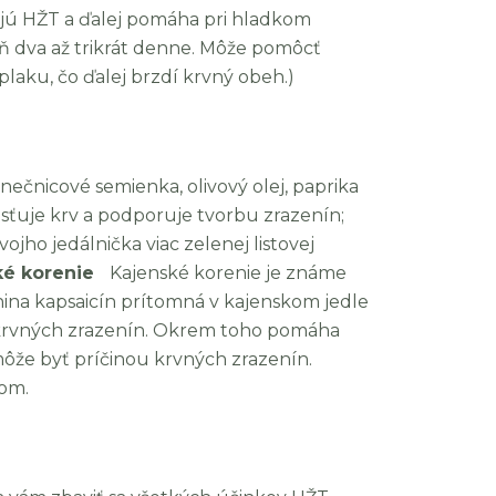
bujú HŽT a ďalej pomáha pri hladkom
oň dva až trikrát denne. Môže pomôcť
laku, čo ďalej brzdí krvný obeh.)
slnečnicové semienka, olivový olej, paprika
usťuje krv a podporuje tvorbu zrazenín;
ojho jedálnička viac zelenej listovej
ké korenie
Kajenské korenie je známe
enina kapsaicín prítomná v kajenskom jedle
krvných zrazenín. Okrem toho pomáha
môže byť príčinou krvných zrazenín.
rom.