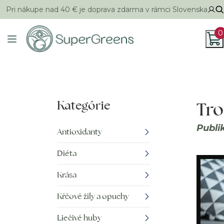
Pri nákupe nad 40 € je doprava zdarma v rámci Slovenska
0
Kategórie
Tr
Publi
Antioxidanty
Diéta
Krása
Kŕčové žily a opuchy
Liečivé huby