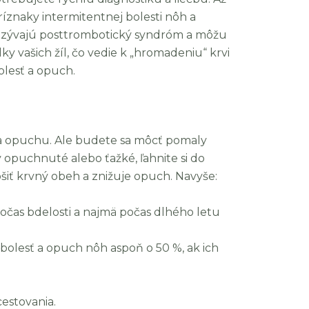
ríznaky intermitentnej bolesti nôh a
 nazývajú posttrombotický syndróm a môžu
y vašich žíl, čo vedie k „hromadeniu“ krvi
bolesť a opuch.
 a opuchu. Ale budete sa môcť pomaly
y opuchnuté alebo ťažké, ľahnite si do
šiť krvný obeh a znižuje opuch. Navyše:
počas bdelosti a najmä počas dlhého letu
olesť a opuch nôh aspoň o 50 %, ak ich
estovania.