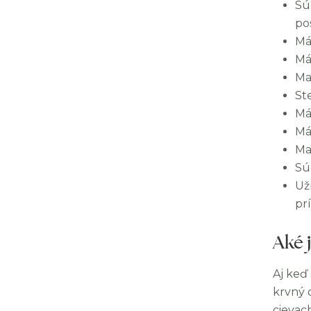
Sú
pos
Má
Mát
Ma
St
Má
Má
Ma
Sú 
Už
pr
Aké 
Aj keď
krvný 
cievac