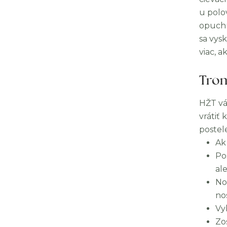
u polo
opuchu
sa vys
viac, a
Trom
HŽT vá
vrátiť
postel
Ak 
Po
al
No
no
Vy
Zo