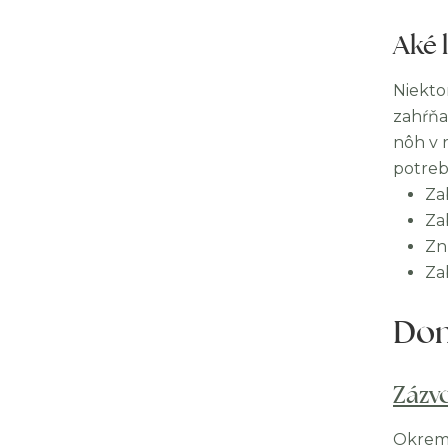
Aké 
Niekto
zahŕňa
nôh v 
potreb
Za
Za
Zní
Za
Dom
Zázv
Okrem 