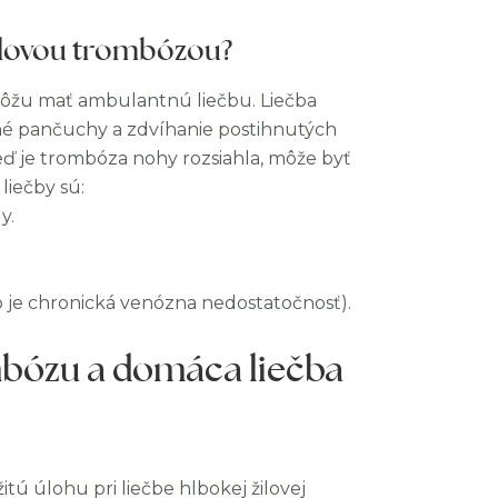
žilovou trombózou?
 môžu mať ambulantnú liečbu. Liečba
sné pančuchy a zdvíhanie postihnutých
ď je trombóza nohy rozsiahla, môže byť
liečby sú:
y.
 je chronická venózna nedostatočnosť).
mbózu a domáca liečba
tú úlohu pri liečbe hlbokej žilovej