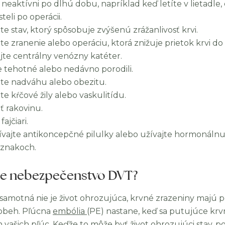
 neaktívni po dlhú dobu, napríklad keď letíte v lietadle
teli po operácii.
te stav, ktorý spôsobuje zvýšenú zrážanlivosť krvi.
e zranenie alebo operáciu, ktorá znižuje prietok krvi do č
jte centrálny venózny katéter.
e tehotné alebo nedávno porodili.
te nadváhu alebo obezitu.
te kŕčové žily alebo vaskulitídu.
ť rakovinu.
fajčiari.
ívajte antikoncepčné pilulky alebo užívajte hormonálnu
íznakoch.
je nebezpečenstvo DVT?
 samotná nie je život ohrozujúca, krvné zrazeniny majú po
obeh. Pľúcna
embólia
(PE) nastane, keď sa putujúce krv
h vašich pľúc. Keďže to môže byť život ohrozujúci stav, p