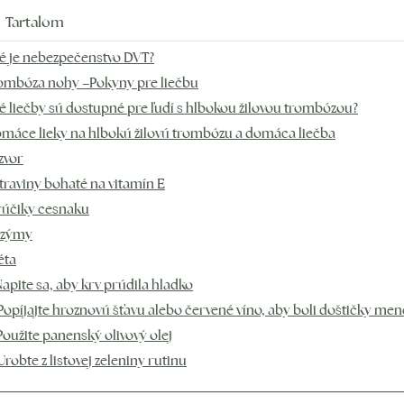
Tartalom
é je nebezpečenstvo DVT?
ombóza nohy –Pokyny pre liečbu
é liečby sú dostupné pre ľudí s hlbokou žilovou trombózou?
máce lieky na hlbokú žilovú trombózu a domáca liečba
zvor
traviny bohaté na vitamín E
rúčiky cesnaku
zýmy
éta
 Napite sa, aby krv prúdila hladko
 Popíjajte hroznovú šťavu alebo červené víno, aby boli doštičky men
 Použite panenský olivový olej
 Urobte z listovej zeleniny rutinu