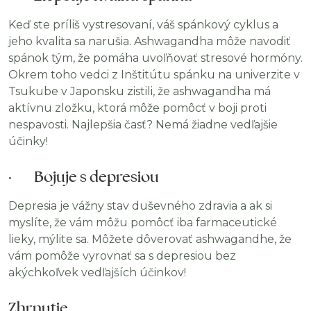
Keď ste príliš vystresovaní, váš spánkový cyklus a
jeho kvalita sa narušia. Ashwagandha môže navodiť
spánok tým, že pomáha uvoľňovať stresové hormóny.
Okrem toho vedci z Inštitútu spánku na univerzite v
Tsukube v Japonsku zistili, že ashwagandha má
aktívnu zložku, ktorá môže pomôcť v boji proti
nespavosti. Najlepšia časť? Nemá žiadne vedľajšie
účinky!
· Bojuje s depresiou
Depresia je vážny stav duševného zdravia a ak si
myslíte, že vám môžu pomôcť iba farmaceutické
lieky, mýlite sa. Môžete dôverovať ashwagandhe, že
vám pomôže vyrovnať sa s depresiou bez
akýchkoľvek vedľajších účinkov!
Zhrnutie