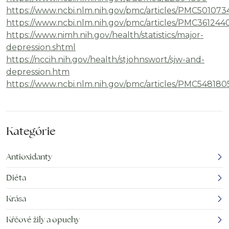
https://www.ncbi.nlm.nih.gov/pmc/articles/PMC501073
https://www.ncbi.nlm.nih.gov/pmc/articles/PMC361244
https://www.nimh.nih.gov/health/statistics/major-
depression.shtml
https://nccih.nih.gov/health/stjohnswort/sjw-and-
depression.htm
https://www.ncbi.nlm.nih.gov/pmc/articles/PMC548180
Kategórie
Antioxidanty
Diéta
Krása
Kŕčové žily a opuchy