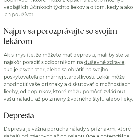
vedľajších účinkoch týchto liekov a o tom, kedy a ako
ich používať.
Najprv sa porozprávajte so svojím
lekárom
Ak si myslíte, že môžete mať depresiu, mali by ste sa
najskôr poradiť s odborníkom na
duševné zdravie
,
ako je psychiater, alebo sa obrátiť na svojho
poskytovateľa primárnej starostlivosti. Lekár môže
zhodnotiť vaše príznaky a diskutovať o možnostiach
liečby, od doplnkov, ktoré môžu pomôcť zvládnuť
vašu náladu až po zmeny životného štýlu alebo lieky.
Depresia
Depresia je vážna porucha nálady s príznakmi, ktoré
siahajú od miernych až po oslabujúce a potenciálne