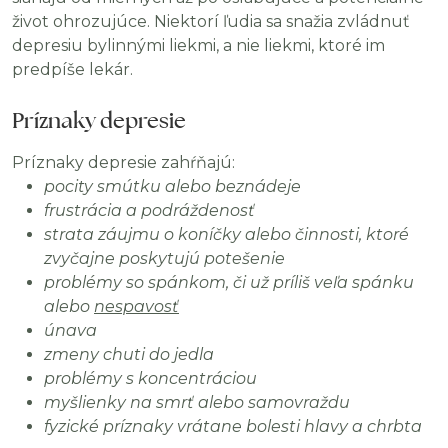
život ohrozujúce. Niektorí ľudia sa snažia zvládnuť
depresiu bylinnými liekmi, a nie liekmi, ktoré im
predpíše lekár.
Príznaky depresie
Príznaky depresie zahŕňajú:
pocity smútku alebo beznádeje
frustrácia a podráždenosť
strata záujmu o koníčky alebo činnosti, ktoré
zvyčajne poskytujú potešenie
problémy so spánkom, či už príliš veľa spánku
alebo
nespavosť
únava
zmeny chuti do jedla
problémy s koncentráciou
myšlienky na smrť alebo samovraždu
fyzické príznaky vrátane bolesti hlavy a chrbta