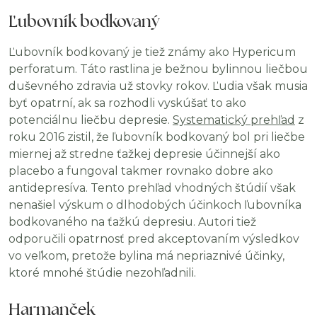
Ľubovník bodkovaný
Ľubovník bodkovaný je tiež známy ako Hypericum
perforatum. Táto rastlina je bežnou bylinnou liečbou
duševného zdravia už stovky rokov. Ľudia však musia
byť opatrní, ak sa rozhodli vyskúšať to ako
potenciálnu liečbu depresie.
Systematický prehľad
z
roku 2016 zistil, že ľubovník bodkovaný bol pri liečbe
miernej až stredne ťažkej depresie účinnejší ako
placebo a fungoval takmer rovnako dobre ako
antidepresíva. Tento prehľad vhodných štúdií však
nenašiel výskum o dlhodobých účinkoch ľubovníka
bodkovaného na ťažkú depresiu. Autori tiež
odporučili opatrnosť pred akceptovaním výsledkov
vo veľkom, pretože bylina má nepriaznivé účinky,
ktoré mnohé štúdie nezohľadnili.
Harmanček