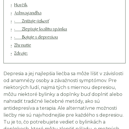
Horčík
Ashwagandha
· Znižuje úzkosť
· Zlepšuje kvalitu spánku
· Bojuje s depresiou
Zhrnutie
Zdroje:
Depresia a jej najlepšia liečba sa môže líšiť v závislosti
od anamnézy osoby a závažnosti symptómov. Pre
niektorých ľudí, najmä tých s miernou depresiou,
môžu niektoré bylinky a doplnky buď doplniť alebo
nahradiť tradičné liečebné metódy, ako sú
antidepresíva a terapia. Ale alternatívne možnosti
liečby nie sú najvhodnejšie pre každého s depresiou.
Tu je to, čo potrebujete vedieť o bylinkách a
doplnkoch, ktoré môžu zlepšiť náladu, o možných