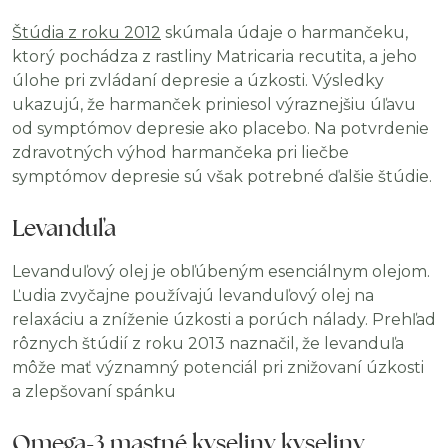
Štúdia z roku 2012
skúmala údaje o harmančeku,
ktorý pochádza z rastliny Matricaria recutita, a jeho
úlohe pri zvládaní depresie a úzkosti. Výsledky
ukazujú, že harmanček priniesol výraznejšiu úľavu
od symptómov depresie ako placebo. Na potvrdenie
zdravotných výhod harmančeka pri liečbe
symptómov depresie sú však potrebné ďalšie štúdie.
Levanduľa
Levanduľový olej je obľúbeným esenciálnym olejom.
Ľudia zvyčajne používajú levanduľový olej na
relaxáciu a zníženie úzkosti a porúch nálady. Prehľad
rôznych štúdií z roku 2013 naznačil, že levanduľa
môže mať významný potenciál pri znižovaní úzkosti
a zlepšovaní spánku
Omega-3 mastné kyseliny kyseliny