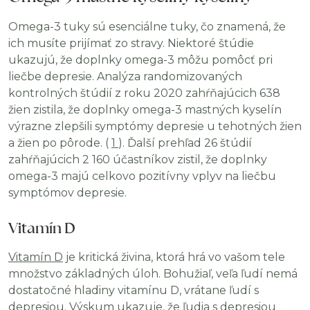
Omega-3 tuky sú esenciálne tuky, čo znamená, že
ich musíte prijímať zo stravy. Niektoré štúdie
ukazujú, že doplnky omega-3 môžu pomôcť pri
liečbe depresie. Analýza randomizovaných
kontrolných štúdií z roku 2020 zahŕňajúcich 638
žien zistila, že doplnky omega-3 mastných kyselín
výrazne zlepšili symptómy depresie u tehotných žien
a žien po pôrode. (
1
). Ďalší prehľad 26 štúdií
zahŕňajúcich 2 160 účastníkov zistil, že doplnky
omega-3 majú celkovo pozitívny vplyv na liečbu
symptómov depresie.
Vitamín D
Vitamín D
je kritická živina, ktorá hrá vo vašom tele
množstvo základných úloh. Bohužiaľ, veľa ľudí nemá
dostatočné hladiny vitamínu D, vrátane ľudí s
depresiou. Výskum ukazuje, že ľudia s depresiou