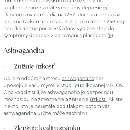
ľudí s depresiou a výskum ukazuje, že jeho
doplnenie môže znížiť symptómy depresie (
5
).
Randomizovaná štúdia na 126 ľuďoch s miernou až
stredne ťažkou depresiou zistila, že užívanie 248 mg
horčíka denne počas 6 týždňov výrazne zlepšilo
symptómy depresie v porovnaní s placebom (
6
).
Ashwagandha
· Znižuje úzkosť
Okrem odbúrania stresu
ashwagandha
tiež
upokojuje vašu myseľ. V štúdii publikovanej v PLOS
One vedci zistili, že ashwagandha je bezpečnou
možnosťou na zmiernenie a
zníženie
úzkosti
. Ak ste
niekto, kto je neustále pod tlakom, potom vás
ashwagandha určite môže zachrániť!
· Zlepšuje kvalitu spánku