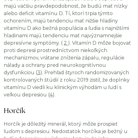
majú väčšiu pravdepodobnosť, že budú mať nízky
alebo deficit vitamínu D. Tí, ktorí trpia týmto
ochorením, majú tendenciu mať nižšie hladiny
vitamínu D ako bežná populácia a ľudia s najnižšími
hladinami majú tendenciu mať najvýznamnejšie
depresívne symptómy. (
2
). Vitamín D môže bojovať
proti depresii prostredníctvom niekoľkých
mechanizmov, vrátane zníženia zápalu, regulácie
nálady a ochrany pred neurokognitívnou
dysfunkciou (
3
). Prehľad štyroch randomizovaných
kontrolovaných štúdií z roku 2019 zistil, že doplnky
vitamínu D viedli ku klinickým výhodám u ľudí s
veľkou depresiou (
4
).
Horčík
Horčík je dôležitý minerál, ktorý môže prospieť
ľuďom s depresiou. Nedostatok horčíka je bežný u