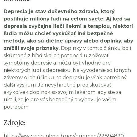
Depresia je stav duševného zdravia, ktorý
postihuje milióny ľudí na celom svete. Aj keď sa
depresia zvyčajne lieči liekmi a terapiou, niektorí
ľudia môžu chcieť vyskúšať iné bezpečné
metódy, ako sú diétne úpravy alebo doplnky, aby
znížili svoje príznaky.
Doplnky v tomto článku boli
skúmané z hľadiska ich potenciálu znižovať
symptómy depresie a môžu byť vhodné pre
niektorých ľudí s depresiou. Na vyvodenie solídnych
záverov o ich účinku na depresiu je však potrebný
ďalší výskum. Je nevyhnutné prediskutovať
akýkoľvek doplnok so svojím lekárom, aby ste sa
uistili, že je pre vás bezpečný a vyhovuje vašim
potrebám.
Zdroje:
https://www.ncbi.nlm.nih.gov/pubmed/22894890